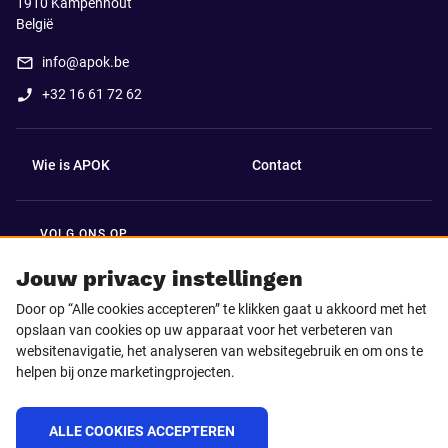
1910
Kampenhout
België
info@apok.be
+32 16 61 72 62
Wie is APOK
Contact
VOLG ONS OP
Facebook
LinkedIn
Jouw privacy instellingen
Door op “Alle cookies accepteren” te klikken gaat u akkoord met het
Instagram
TikTok
opslaan van cookies op uw apparaat voor het verbeteren van
websitenavigatie, het analyseren van websitegebruik en om ons te
helpen bij onze marketingprojecten.
Youtube
ALLE COOKIES ACCEPTEREN