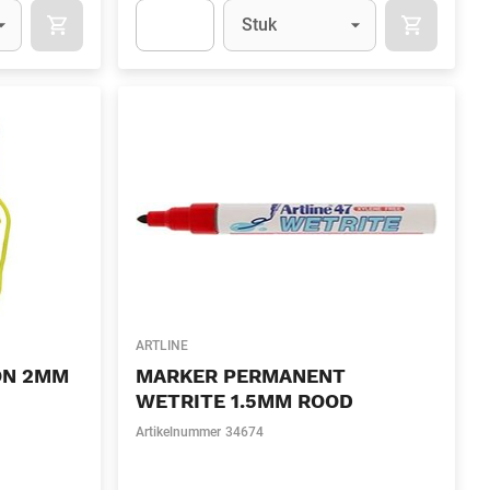
l)
Eenheid
(Optioneel)
Stuk
OCART
APOK.CATEGORY.PRODUCTS.CART.ADDTOCART
APOK.CAT
.Quantity
(Optioneel)
Apok.Product.Detail.AddToCart.Quantity
(Optione
ARTLINE
ON 2MM
MARKER PERMANENT
WETRITE 1.5MM ROOD
Artikelnummer
34674