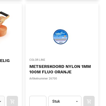
ELIG
COLOR LINE
METSERSKOORD NYLON 1MM
100M FLUO ORANJE
Artikelnummer
26700
l)
Eenheid
(Optioneel)
Stuk
OCART
APOK.CATEGORY.PRODUCTS.CART.ADDTOCART
APOK.CAT