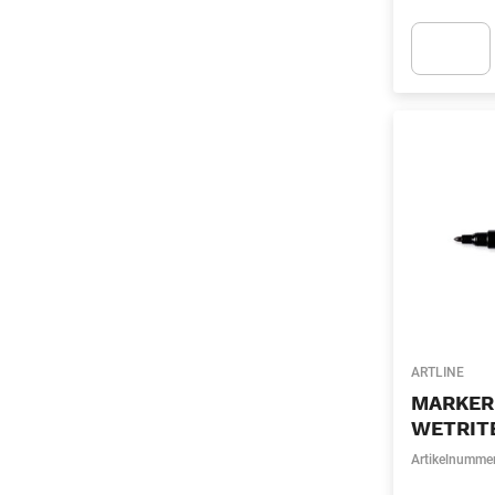
Apok.Produc
ARTLINE
MARKER
WETRIT
Artikelnumme