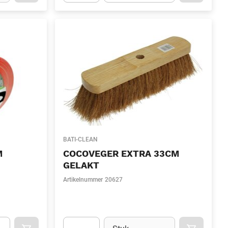
.Quantity
(Optioneel)
Apok.Product.Detail.AddToCart.Quantity
(Optione
BATI-CLEAN
M
COCOVEGER EXTRA 33CM
GELAKT
Artikelnummer
20627
l)
Eenheid
(Optioneel)