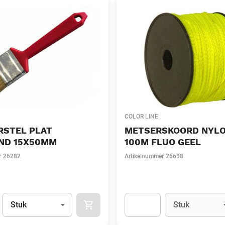
COLOR LINE
RSTEL PLAT
METSERSKOORD NYL
ND 15X50MM
100M FLUO GEEL
r
26282
Artikelnummer
26698
Eenheid
(Optioneel)
Eenheid
(Optionee
Stuk
Stuk
APOK.CATEGORY.PRODUCTS.CART.ADDT
t.Detail.AddToCart.Quantity
(Optioneel)
Apok.Product.Detail.AddToCart