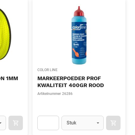
COLOR LINE
ON 1MM
MARKEERPOEDER PROF
KWALITEIT 400GR ROOD
Artikelnummer
26286
l)
Eenheid
(Optioneel)
Stuk
OCART
APOK.CATEGORY.PRODUCTS.CART.ADDTOCART
APOK.CAT
.Quantity
(Optioneel)
Apok.Product.Detail.AddToCart.Quantity
(Optione