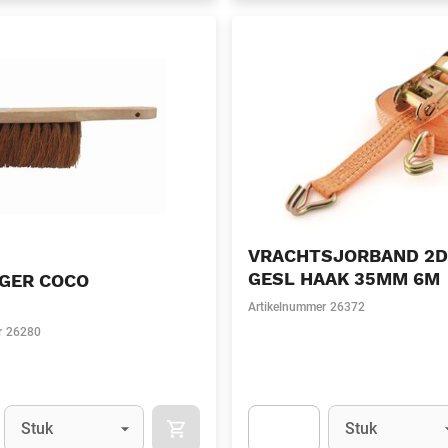
VRACHTSJORBAND 2D
GESL HAAK 35MM 6M
GER COCO
Artikelnummer
26372
r
26280
Eenheid
(Optioneel)
Eenheid
(Optionee
Stuk
Stuk
APOK.CATEGORY.PRODUCTS.CART.ADDT