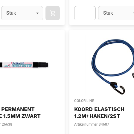
Eenheid
(Optioneel)
Eenheid
(Optionee
Stuk
Stuk
APOK.CATEGORY.PRODUCTS.CART.ADDT
t.Detail.AddToCart.Quantity
(Optioneel)
Apok.Product.Detail.AddToCart
COLOR LINE
 PERMANENT
KOORD ELASTISCH
E 1.5MM ZWART
1.2M+HAKEN/2ST
r
26638
Artikelnummer
34687