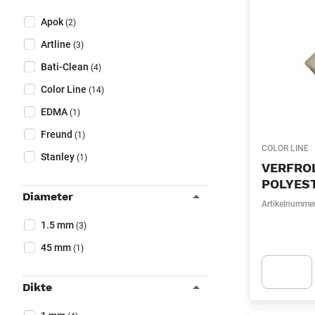
Sluit filters
Collapse filter
Merk
(Optioneel)
Apok
(2)
Artline
(3)
Bati-Clean
(4)
Color Line
(14)
EDMA
(1)
Freund
(1)
COLOR LINE
Stanley
(1)
VERFRO
POLYES
Diameter
Artikelnumme
Collapse filter
Diameter
(Optioneel)
1.5 mm
(3)
45 mm
(1)
Dikte
Apok.Produc
Collapse filter
Dikte
(Optioneel)