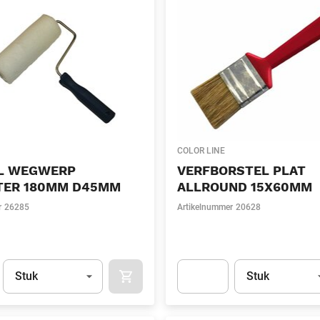
COLOR LINE
L WEGWERP
VERFBORSTEL PLAT
TER 180MM D45MM
ALLROUND 15X60MM
r
26285
Artikelnummer
20628
Eenheid
(Optioneel)
Eenheid
(Optionee
Stuk
Stuk
APOK.CATEGORY.PRODUCTS.CART.ADDT
t.Detail.AddToCart.Quantity
(Optioneel)
Apok.Product.Detail.AddToCart