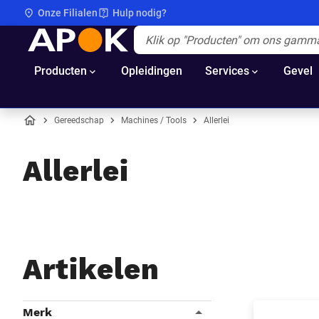
Onze Filialen
Hulp nodig?
APOK
Apok.Header.Search.Label
(Optioneel)
Producten
Opleidingen
Services
Gevel
Gereedschap
Machines / Tools
Allerlei
Home
Allerlei
Artikelen
Filters
Merk