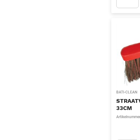
Apok.Produc
BATI-CLEAN
STRAAT
33CM
Artikelnumme