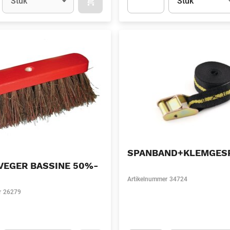
Stuk
Stuk
APOK.CATEGORY.PRODUCTS.CART.ADDT
t.Detail.AddToCart.Quantity
(Optioneel)
Apok.Product.Detail.AddToCart
SPANBAND+KLEMGES
VEGER BASSINE 50%-
Artikelnummer
34724
r
26279