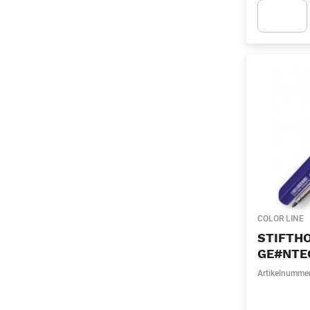
Apok.Produc
COLOR LINE
STIFTH
GE#NTE
Artikelnumme