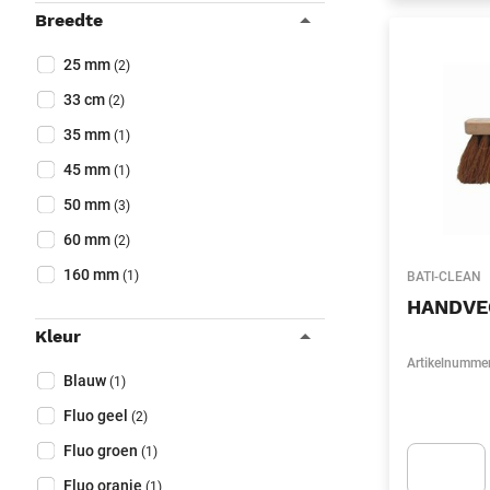
Breedte
Collapse filter
Breedte
(Optioneel)
25 mm
(2)
33 cm
(2)
35 mm
(1)
45 mm
(1)
50 mm
(3)
60 mm
(2)
160 mm
(1)
BATI-CLEAN
HANDVE
Kleur
Collapse filter
Artikelnumme
Kleur
(Optioneel)
Blauw
(1)
Fluo geel
(2)
Fluo groen
(1)
Fluo oranje
(1)