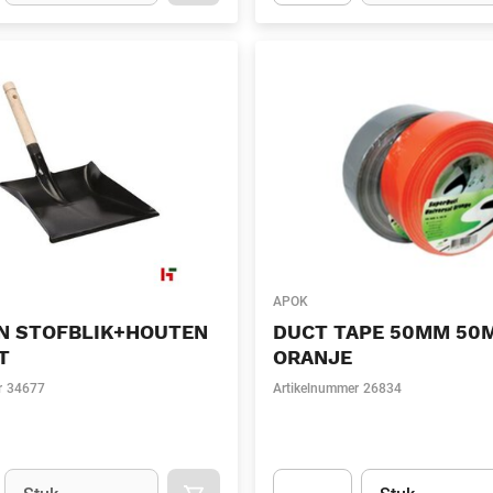
t.Detail.AddToCart.Quantity
(Optioneel)
Apok.Product.Detail.AddToCart
APOK
N STOFBLIK+HOUTEN
DUCT TAPE 50MM 50
T
ORANJE
r
34677
Artikelnummer
26834
Eenheid
(Optioneel)
Eenheid
(Optionee