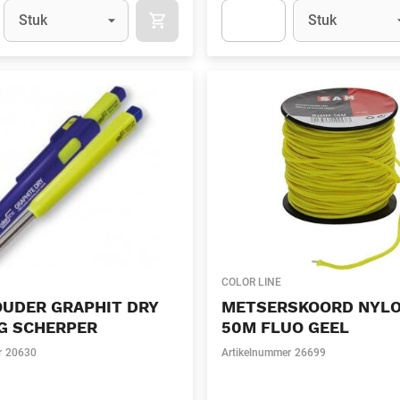
Eenheid
(Optioneel)
Eenheid
(Optionee
Stuk
Stuk
APOK.CATEGORY.PRODUCTS.CART.ADDT
t.Detail.AddToCart.Quantity
(Optioneel)
Apok.Product.Detail.AddToCart
COLOR LINE
OUDER GRAPHIT DRY
METSERSKOORD NYL
G SCHERPER
50M FLUO GEEL
r
20630
Artikelnummer
26699