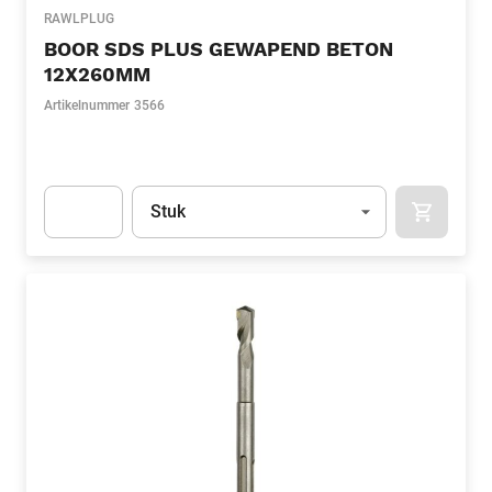
RAWLPLUG
BOOR SDS PLUS GEWAPEND BETON
12X260MM
Artikelnummer
3566
Eenheid
(Optioneel)
Stuk
APOK.CA
Apok.Product.Detail.AddToCart.Quantity
(Optioneel)