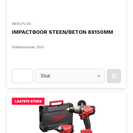
RAWLPLUG
IMPACTBOOR STEEN/BETON 8X150MM
Artikelnummer
3601
Eenheid
(Optioneel)
Stuk
APOK.CA
Apok.Product.Detail.AddToCart.Quantity
(Optioneel)
LAATSTE STUKS