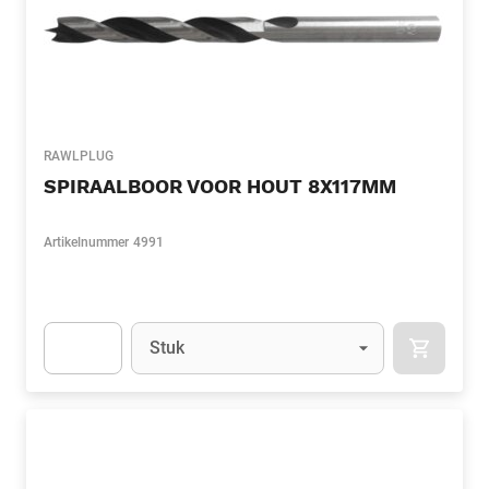
RAWLPLUG
SPIRAALBOOR VOOR HOUT 8X117MM
Artikelnummer
4991
Eenheid
(Optioneel)
Stuk
APOK.CA
Apok.Product.Detail.AddToCart.Quantity
(Optioneel)