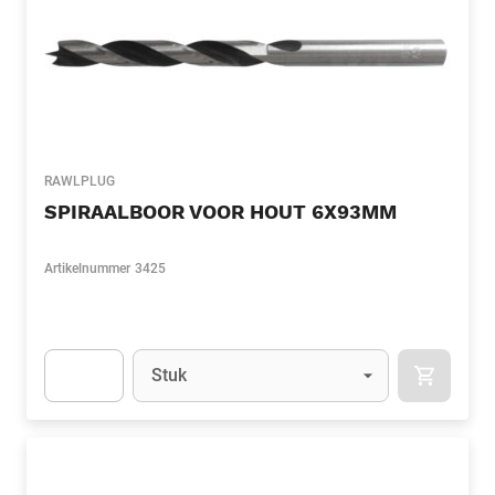
RAWLPLUG
SPIRAALBOOR VOOR HOUT 6X93MM
Artikelnummer
3425
Eenheid
(Optioneel)
Stuk
APOK.CA
Apok.Product.Detail.AddToCart.Quantity
(Optioneel)