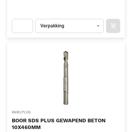
Eenheid
(Optioneel)
Verpakking
APOK.CA
Apok.Product.Detail.AddToCart.Quantity
(Optioneel)
RAWLPLUG
BOOR SDS PLUS GEWAPEND BETON
10X460MM