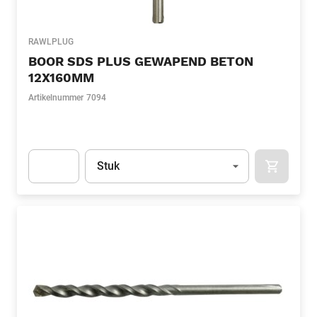
RAWLPLUG
BOOR SDS PLUS GEWAPEND BETON
12X160MM
Artikelnummer
7094
Eenheid
(Optioneel)
Stuk
APOK.CA
Apok.Product.Detail.AddToCart.Quantity
(Optioneel)