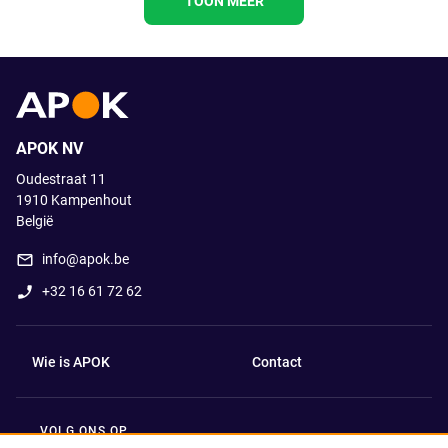
TOON MEER
APOK NV
Oudestraat 11
1910
Kampenhout
België
info@apok.be
+32 16 61 72 62
Wie is APOK
Contact
VOLG ONS OP