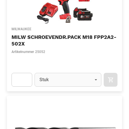
MILWAUKEE
MILW SCHROEVENDR.PACK M18 FPP2A2-
502X
Artikelnummer
25052
Eenheid
(Optioneel)
Stuk
APOK.CA
Apok.Product.Detail.AddToCart.Quantity
(Optioneel)