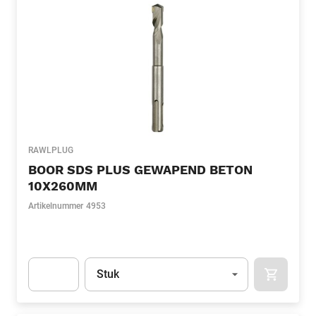
RAWLPLUG
BOOR SDS PLUS GEWAPEND BETON
10X260MM
Artikelnummer
4953
Eenheid
(Optioneel)
Stuk
APOK.CA
Apok.Product.Detail.AddToCart.Quantity
(Optioneel)