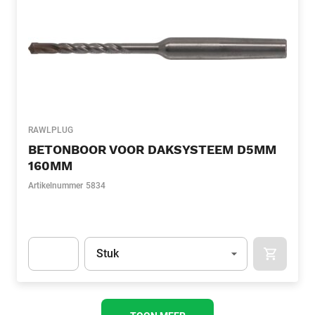
RAWLPLUG
BETONBOOR VOOR DAKSYSTEEM D5MM
160MM
Artikelnummer
5834
Eenheid
(Optioneel)
Stuk
APOK.CA
Apok.Product.Detail.AddToCart.Quantity
(Optioneel)