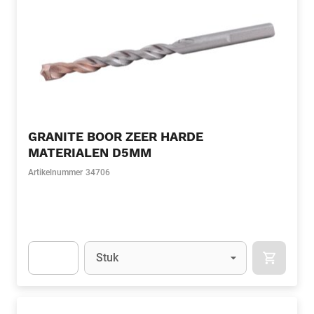
GRANITE BOOR ZEER HARDE
MATERIALEN D5MM
Artikelnummer
34706
Eenheid
(Optioneel)
Stuk
APOK.CA
Apok.Product.Detail.AddToCart.Quantity
(Optioneel)