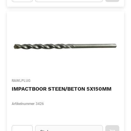
Apok.Product.Detail.AddToCart.Quantity
(Optioneel)
RAWLPLUG
IMPACTBOOR STEEN/BETON 5X150MM
Artikelnummer
3426
Eenheid
(Optioneel)