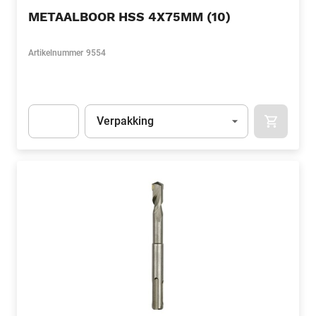
METAALBOOR HSS 4X75MM (10)
Artikelnummer
9554
Eenheid
(Optioneel)
Verpakking
APOK.CA
Apok.Product.Detail.AddToCart.Quantity
(Optioneel)