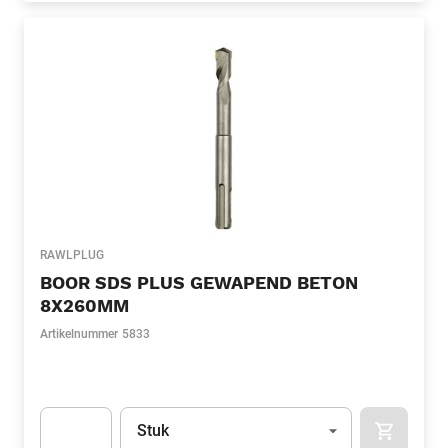
RAWLPLUG
BOOR SDS PLUS GEWAPEND BETON
8X260MM
Artikelnummer
5833
Eenheid
(Optioneel)
Stuk
APOK.CA