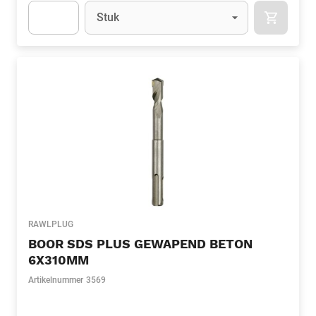
Eenheid
(Optioneel)
Stuk
APOK.CA
Apok.Product.Detail.AddToCart.Quantity
(Optioneel)
RAWLPLUG
BOOR SDS PLUS GEWAPEND BETON
6X310MM
Artikelnummer
3569