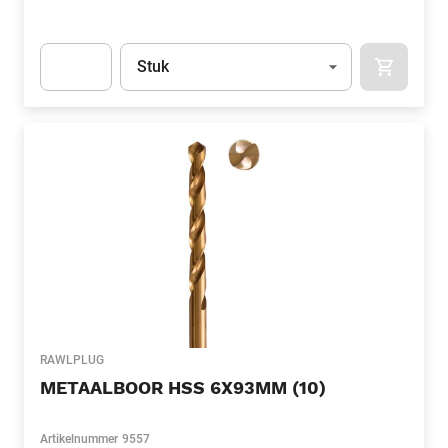
Eenheid
(Optioneel)
Stuk
APOK.CA
Apok.Product.Detail.AddToCart.Quantity
(Optioneel)
RAWLPLUG
METAALBOOR HSS 6X93MM (10)
Artikelnummer
9557