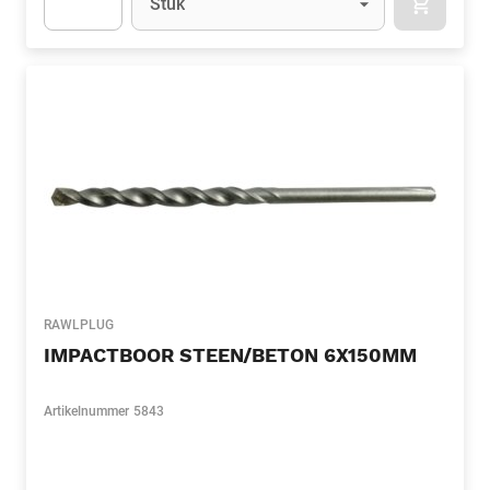
Stuk
APOK.CA
Apok.Product.Detail.AddToCart.Quantity
(Optioneel)
RAWLPLUG
IMPACTBOOR STEEN/BETON 6X150MM
Artikelnummer
5843