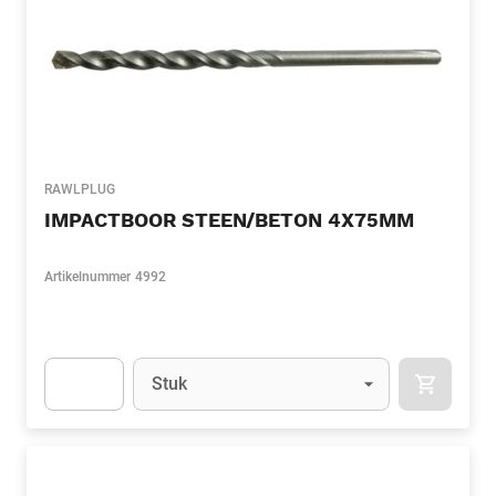
RAWLPLUG
IMPACTBOOR STEEN/BETON 4X75MM
Artikelnummer
4992
Eenheid
(Optioneel)
Stuk
APOK.CA
Apok.Product.Detail.AddToCart.Quantity
(Optioneel)