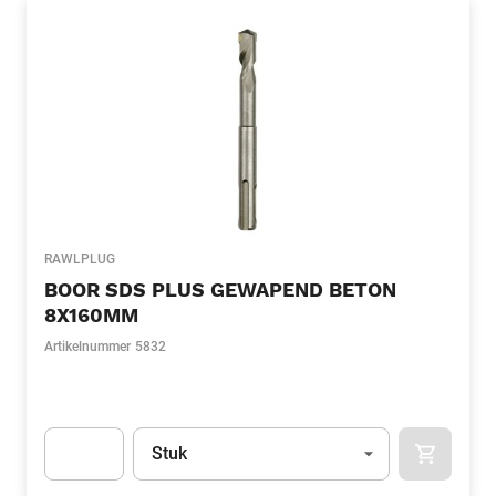
RAWLPLUG
BOOR SDS PLUS GEWAPEND BETON
8X160MM
Artikelnummer
5832
Eenheid
(Optioneel)
Stuk
APOK.CA
Apok.Product.Detail.AddToCart.Quantity
(Optioneel)