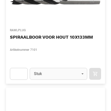
RAWLPLUG
SPIRAALBOOR VOOR HOUT 10X133MM
Artikelnummer
7101
Eenheid
(Optioneel)
Stuk
APOK.CA
Apok.Product.Detail.AddToCart.Quantity
(Optioneel)