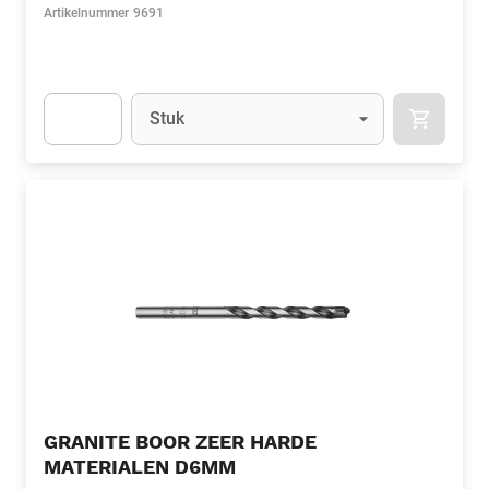
Artikelnummer
9691
Eenheid
(Optioneel)
Stuk
APOK.CA
Apok.Product.Detail.AddToCart.Quantity
(Optioneel)
GRANITE BOOR ZEER HARDE
MATERIALEN D6MM