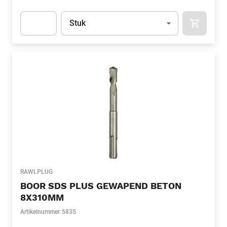
Eenheid
(Optioneel)
Stuk
APOK.CA
Apok.Product.Detail.AddToCart.Quantity
(Optioneel)
RAWLPLUG
BOOR SDS PLUS GEWAPEND BETON
8X310MM
Artikelnummer
5835