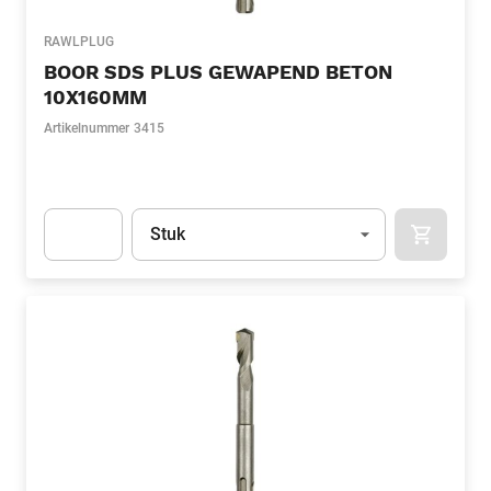
RAWLPLUG
BOOR SDS PLUS GEWAPEND BETON
10X160MM
Artikelnummer
3415
Eenheid
(Optioneel)
Stuk
APOK.CA
Apok.Product.Detail.AddToCart.Quantity
(Optioneel)