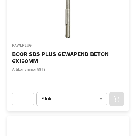
RAWLPLUG
BOOR SDS PLUS GEWAPEND BETON
6X160MM
Artikelnummer
5818
Eenheid
(Optioneel)
Stuk
APOK.CA
Apok.Product.Detail.AddToCart.Quantity
(Optioneel)