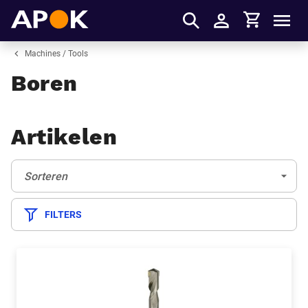
Winkelmandje
APOK
Men
Inloggen
Machines / Tools
Boren
Artikelen
Sorteren:
(Optioneel)
Sorteren
FILTERS