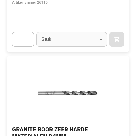
Artikelnummer
26315
Eenheid
(Optioneel)
Stuk
APOK.CA
Apok.Product.Detail.AddToCart.Quantity
(Optioneel)
GRANITE BOOR ZEER HARDE