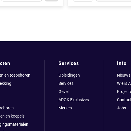
t.Detail.AddToCart.Quantity
(Optioneel)
Apok.Product.Detail.AddToCart
cten
Services
Info
en en toebehoren
Opleidingen
Nieuws
ekking
Services
Wie is 
Gevel
Project
APOK Exclusives
Contac
behoren
Merken
Jobs
en en koepels
gingsmaterialen