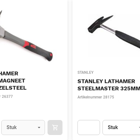
HAMER
STANLEY
MAGNEET
STANLEY LATHAMER
ZELSTEEL
STEELMASTER 325M
r
26377
Artikelnummer
28175
Eenheid
(Optioneel)
Eenheid
(Optionee
Stuk
Stuk
APOK.CATEGORY.PRODUCTS.CART.ADDT
t.Detail.AddToCart.Quantity
(Optioneel)
Apok.Product.Detail.AddToCart