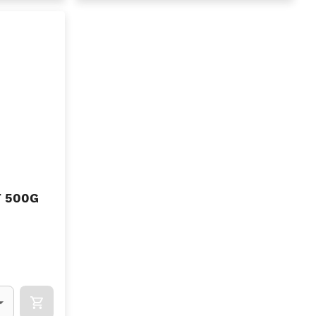
 500G
l)
OCART
APOK.CATEGORY.PRODUCTS.CART.ADDTOCART