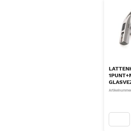
LATTEN
1PUNT+
GLASVE
Artikelnumme
Apok.Produc