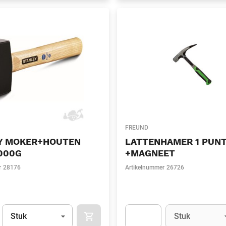
FREUND
Y MOKER+HOUTEN
LATTENHAMER 1 PUNT
000G
+MAGNEET
r
28176
Artikelnummer
26726
Eenheid
(Optioneel)
Eenheid
(Optionee
Stuk
Stuk
APOK.CATEGORY.PRODUCTS.CART.ADDT