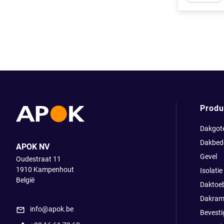
Apok.Produc
Produ
Dakgot
Dakbed
APOK NV
Gevel
Oudestraat 11
1910
Kampenhout
Isolatie
België
Daktoe
Dakram
info@apok.be
Bevesti