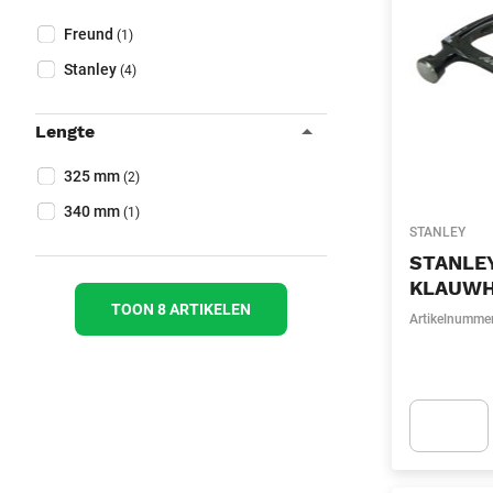
Sluit filters
Collapse filter
Merk
(Optioneel)
Freund
(1)
Stanley
(4)
Lengte
Collapse filter
Lengte
(Optioneel)
325 mm
(2)
340 mm
(1)
STANLEY
STANLE
KLAUWH
TOON 8 ARTIKELEN
Artikelnumme
Apok.Produc