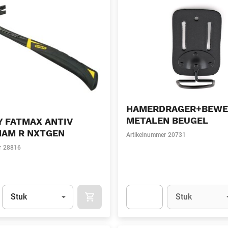
HAMERDRAGER+BEWE
METALEN BEUGEL
Y FATMAX ANTIV
AM R NXTGEN
Artikelnummer
20731
r
28816
Eenheid
(Optioneel)
Eenheid
(Optionee
Stuk
Stuk
APOK.CATEGORY.PRODUCTS.CART.ADDT
t.Detail.AddToCart.Quantity
(Optioneel)
Apok.Product.Detail.AddToCart