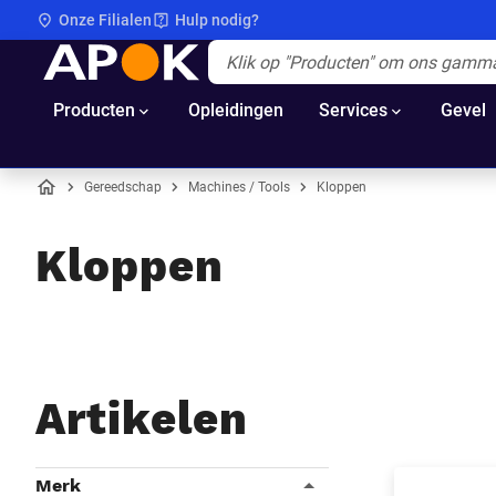
Onze Filialen
Hulp nodig?
APOK
Apok.Header.Search.Label
(Optioneel)
Producten
Opleidingen
Services
Gevel
Gereedschap
Machines / Tools
Kloppen
Home
Kloppen
Artikelen
Filters
Merk