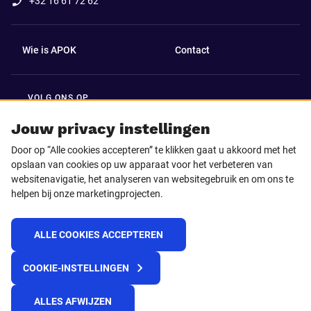
+32 16 61 72 62
Wie is APOK
Contact
VOLG ONS OP
Facebook
LinkedIn
Jouw privacy instellingen
Door op “Alle cookies accepteren” te klikken gaat u akkoord met het
Instagram
TikTok
opslaan van cookies op uw apparaat voor het verbeteren van
websitenavigatie, het analyseren van websitegebruik en om ons te
helpen bij onze marketingprojecten.
Youtube
ALLE COOKIES ACCEPTEREN
© 2025 APOK
COOKIE-INSTELLINGEN
Levervoorwaarden
Cookies
Privacyverklaring
Algemene voorwaarden
Klokkenluidersmelding
ALLES AFWIJZEN
REACH verordening