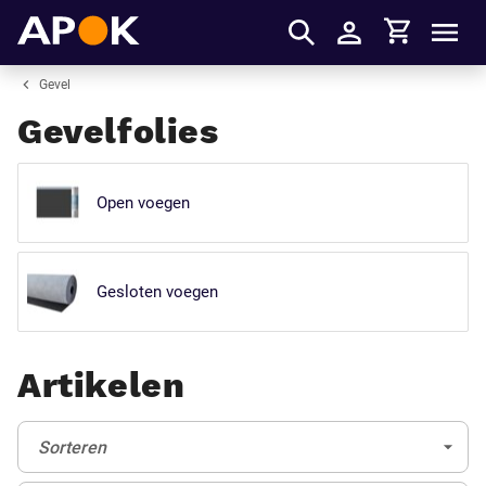
Winkelmandje
APOK
Men
Inloggen
Gevel
Gevelfolies
Open voegen
Gesloten voegen
Artikelen
Sorteren:
(Optioneel)
Sorteren