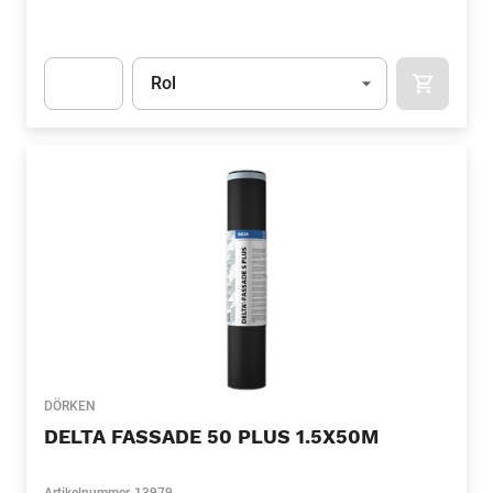
Eenheid
(Optioneel)
Rol
APOK.CA
Apok.Product.Detail.AddToCart.Quantity
(Optioneel)
DÖRKEN
DELTA FASSADE 50 PLUS 1.5X50M