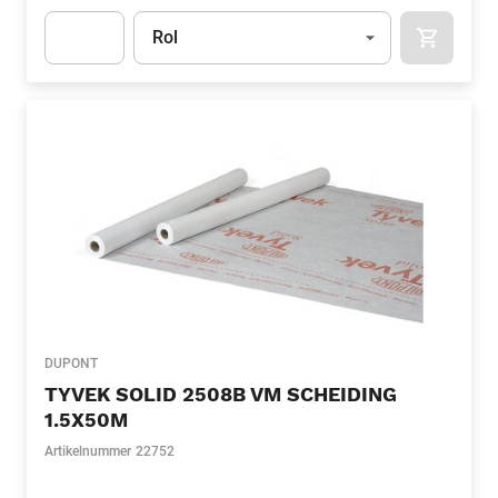
Eenheid
(Optioneel)
Rol
APOK.CA
Apok.Product.Detail.AddToCart.Quantity
(Optioneel)
DUPONT
TYVEK SOLID 2508B VM SCHEIDING
1.5X50M
Artikelnummer
22752