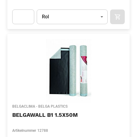
Eenheid
(Optioneel)
Rol
APOK.CA
Apok.Product.Detail.AddToCart.Quantity
(Optioneel)
BELGACLIMA - BELGA PLASTICS
BELGAWALL B1 1.5X50M
Artikelnummer
12788