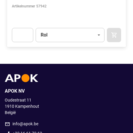
Artikelnummer
57942
Eenheid
(Optioneel)
Rol
APOK.CA
Apok.Product.Detail.AddToCart.Quantity
(Optioneel)
APOK NV
Oudestraat 11
1910
Kampenhout
België
info@apok.be