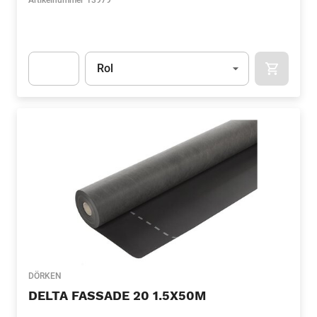
Artikelnummer
13979
Eenheid
(Optioneel)
Rol
APOK.CA
Apok.Product.Detail.AddToCart.Quantity
(Optioneel)
DÖRKEN
DELTA FASSADE 20 1.5X50M