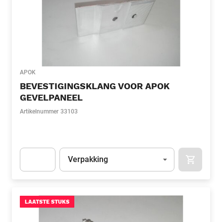
APOK
BEVESTIGINGSKLANG VOOR APOK
GEVELPANEEL
Artikelnummer
33103
Eenheid
(Optioneel)
Verpakking
APOK.CA
Apok.Product.Detail.AddToCart.Quantity
(Optioneel)
LAATSTE STUKS