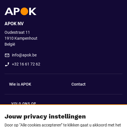
APOK NV
Oudestraat 11
1910
Kampenhout
België
info@apok.be
+32 16 61 72 62
Wie is APOK
Contact
VOLG ONS OP
Facebook
LinkedIn
Jouw privacy instellingen
Door op “Alle cookies accepteren” te klikken gaat u akkoord met het