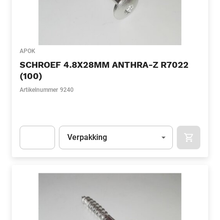
APOK
SCHROEF 4.8X28MM ANTHRA-Z R7022
(100)
Artikelnummer
9240
Eenheid
(Optioneel)
Verpakking
APOK.CA
Apok.Product.Detail.AddToCart.Quantity
(Optioneel)