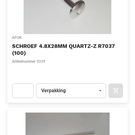
APOK
SCHROEF 4.8X28MM QUARTZ-Z R7037
(100)
Artikelnummer
9239
Eenheid
(Optioneel)
Verpakking
APOK.CA
Apok.Product.Detail.AddToCart.Quantity
(Optioneel)