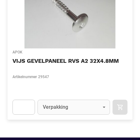
APOK
VIJS GEVELPANEEL RVS A2 32X4.8MM
Artikelnummer
29547
Eenheid
(Optioneel)
Verpakking
APOK.CA
Apok.Product.Detail.AddToCart.Quantity
(Optioneel)