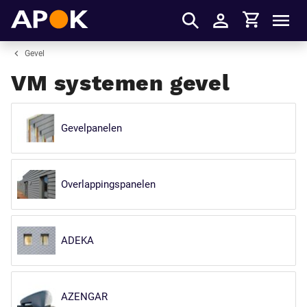
Winkelmandje
APOK
Men
Inloggen
Gevel
VM systemen gevel
Gevelpanelen
Overlappingspanelen
ADEKA
AZENGAR