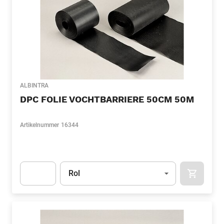
ALBINTRA
DPC FOLIE VOCHTBARRIERE 50CM 50M
Artikelnummer
16344
Eenheid
(Optioneel)
Rol
APOK.CA
Apok.Product.Detail.AddToCart.Quantity
(Optioneel)