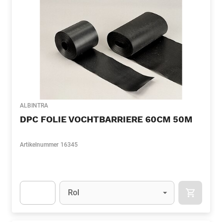
ALBINTRA
DPC FOLIE VOCHTBARRIERE 60CM 50M
Artikelnummer
16345
Eenheid
(Optioneel)
Rol
APOK.CA
Apok.Product.Detail.AddToCart.Quantity
(Optioneel)