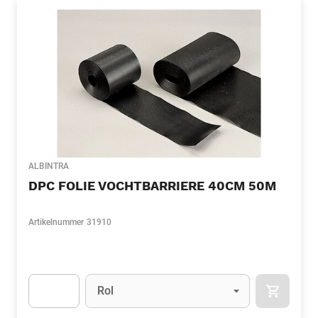
ALBINTRA
DPC FOLIE VOCHTBARRIERE 40CM 50M
Artikelnummer
31910
Eenheid
(Optioneel)
Rol
APOK.CA
Apok.Product.Detail.AddToCart.Quantity
(Optioneel)