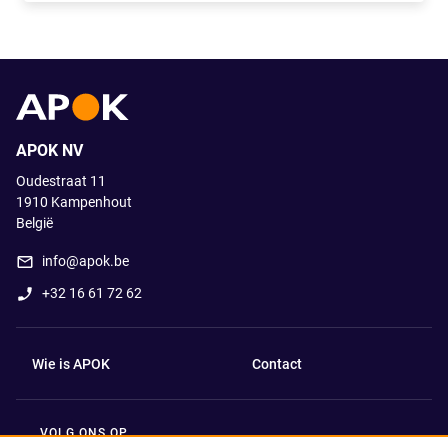
APOK NV
Oudestraat 11
1910
Kampenhout
België
info@apok.be
+32 16 61 72 62
Wie is APOK
Contact
VOLG ONS OP