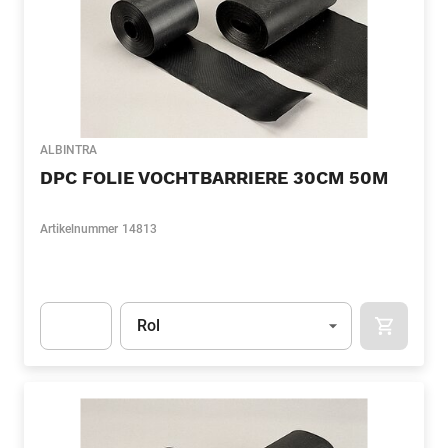
ALBINTRA
DPC FOLIE VOCHTBARRIERE 30CM 50M
Artikelnummer
14813
Eenheid
(Optioneel)
Rol
APOK.CA
Apok.Product.Detail.AddToCart.Quantity
(Optioneel)