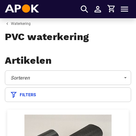
Winkelmandje
APOK
Men
Inloggen
Waterkering
PVC waterkering
Artikelen
Sorteren:
(Optioneel)
Sorteren
FILTERS