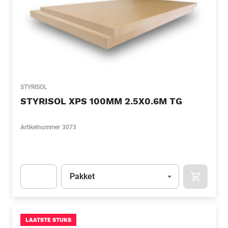
STYRISOL
STYRISOL XPS 100MM 2.5X0.6M TG
Artikelnummer
3073
Eenheid
(Optioneel)
Pakket
APOK.CA
Apok.Product.Detail.AddToCart.Quantity
(Optioneel)
LAATSTE STUKS