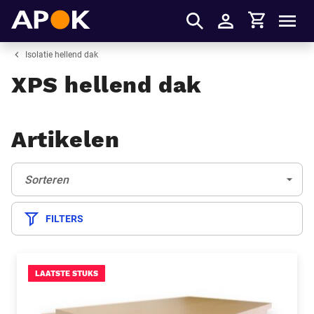
Winkelmandje
APOK
Men
Inloggen
Isolatie hellend dak
XPS hellend dak
Artikelen
Sorteren:
(Optioneel)
Sorteren
FILTERS
LAATSTE STUKS