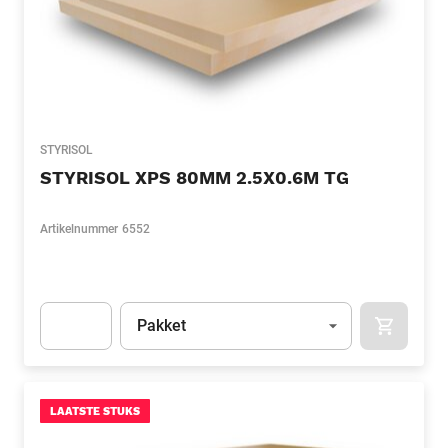
STYRISOL
STYRISOL XPS 80MM 2.5X0.6M TG
Artikelnummer
6552
Eenheid
(Optioneel)
Pakket
APOK.CA
Apok.Product.Detail.AddToCart.Quantity
(Optioneel)
LAATSTE STUKS