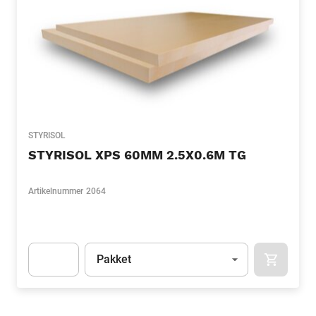
STYRISOL
STYRISOL XPS 60MM 2.5X0.6M TG
Artikelnummer
2064
Eenheid
(Optioneel)
Pakket
APOK.CA
Apok.Product.Detail.AddToCart.Quantity
(Optioneel)