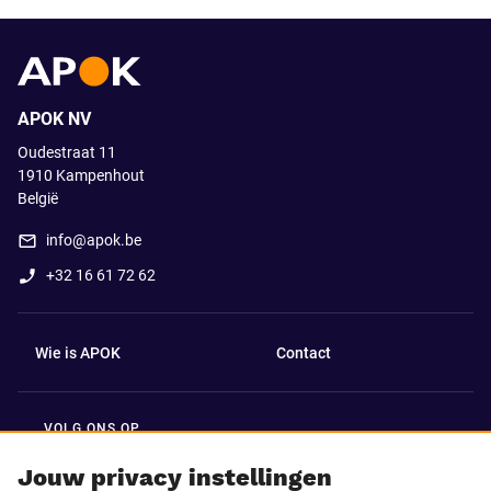
APOK NV
Oudestraat 11
1910
Kampenhout
België
info@apok.be
+32 16 61 72 62
Wie is APOK
Contact
VOLG ONS OP
Facebook
LinkedIn
Jouw privacy instellingen