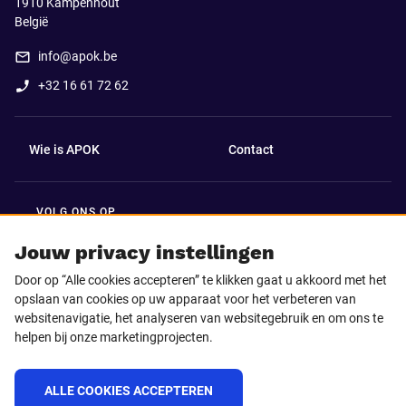
1910
Kampenhout
België
info@apok.be
+32 16 61 72 62
Wie is APOK
Contact
VOLG ONS OP
Facebook
LinkedIn
Jouw privacy instellingen
Door op “Alle cookies accepteren” te klikken gaat u akkoord met het
Instagram
TikTok
opslaan van cookies op uw apparaat voor het verbeteren van
websitenavigatie, het analyseren van websitegebruik en om ons te
helpen bij onze marketingprojecten.
Youtube
ALLE COOKIES ACCEPTEREN