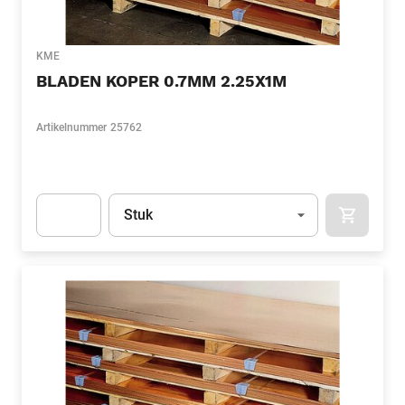
KME
BLADEN KOPER 0.7MM 2.25X1M
Artikelnummer
25762
Eenheid
(Optioneel)
Stuk
APOK.CA
Apok.Product.Detail.AddToCart.Quantity
(Optioneel)