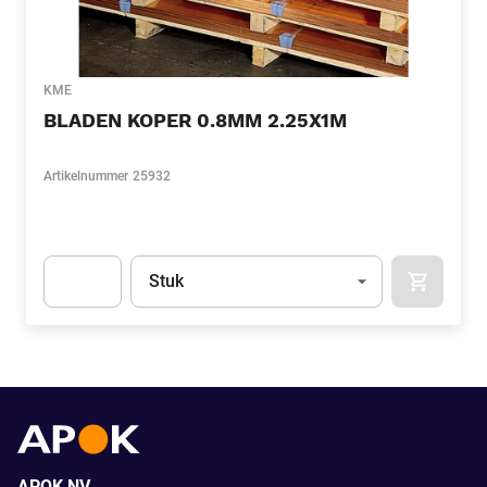
KME
BLADEN KOPER 0.8MM 2.25X1M
Artikelnummer
25932
Eenheid
(Optioneel)
Stuk
APOK.CA
Apok.Product.Detail.AddToCart.Quantity
(Optioneel)
APOK NV