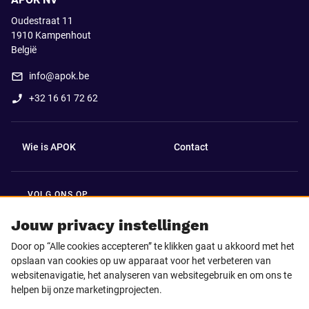
Oudestraat 11
1910
Kampenhout
België
info@apok.be
+32 16 61 72 62
Wie is APOK
Contact
VOLG ONS OP
Facebook
LinkedIn
Jouw privacy instellingen
Door op “Alle cookies accepteren” te klikken gaat u akkoord met het
Instagram
TikTok
opslaan van cookies op uw apparaat voor het verbeteren van
websitenavigatie, het analyseren van websitegebruik en om ons te
helpen bij onze marketingprojecten.
Youtube