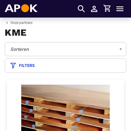
Winkelmandje
APOK
Men
Inloggen
Onze partners
KME
Sorteren:
(Optioneel)
Sorteren
FILTERS