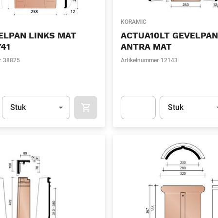
KORAMIC
ELPAN LINKS MAT
ACTUA10LT GEVELPAN
41
ANTRA MAT
r
38825
Artikelnummer
12143
Eenheid
(Optioneel)
Eenheid
(Optionee
Stuk
Stuk
APOK.CATEGORY.PRODUCTS.CART.ADDT
t.Detail.AddToCart.Quantity
(Optioneel)
Apok.Product.Detail.AddToCart