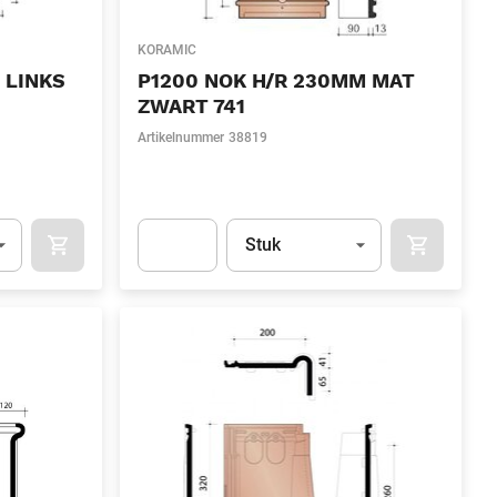
KORAMIC
 LINKS
P1200 NOK H/R 230MM MAT
ZWART 741
Artikelnummer
38819
l)
Eenheid
(Optioneel)
Stuk
OCART
APOK.CATEGORY.PRODUCTS.CART.ADDTOCART
APOK.CAT
.Quantity
(Optioneel)
Apok.Product.Detail.AddToCart.Quantity
(Optione