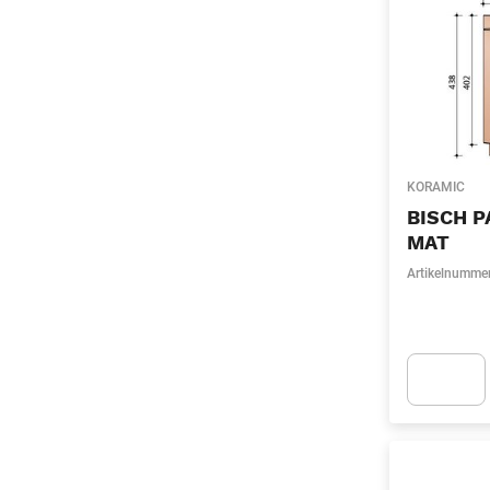
KORAMIC
BISCH P
MAT
Artikelnumme
Apok.Produc