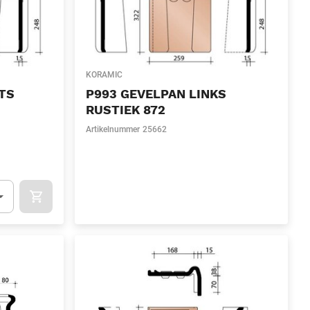
KORAMIC
TS
P993 GEVELPAN LINKS
RUSTIEK 872
Artikelnummer
25662
l)
OCART
APOK.CATEGORY.PRODUCTS.CART.ADDTOCART
.Quantity
(Optioneel)