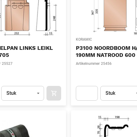
KORAMIC
ELPAN LINKS LEIKL
P3100 NOORDBOOM H
705
190MM NATROOD 600
r
25527
Artikelnummer
25456
Eenheid
(Optioneel)
Eenheid
(Optionee
Stuk
Stuk
APOK.CATEGORY.PRODUCTS.CART.ADDT
t.Detail.AddToCart.Quantity
(Optioneel)
Apok.Product.Detail.AddToCart