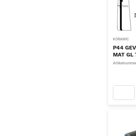
KORAMIC
P44 GEV
MAT GL 
Artikelnumme
Apok.Produc