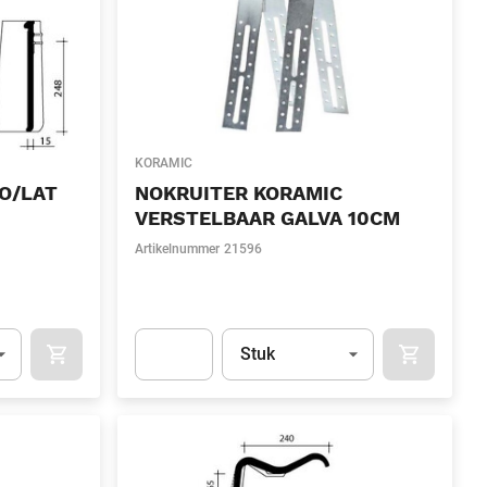
KORAMIC
 O/LAT
NOKRUITER KORAMIC
VERSTELBAAR GALVA 10CM
Artikelnummer
21596
l)
Eenheid
(Optioneel)
Stuk
OCART
APOK.CATEGORY.PRODUCTS.CART.ADDTOCART
APOK.CAT
.Quantity
(Optioneel)
Apok.Product.Detail.AddToCart.Quantity
(Optione