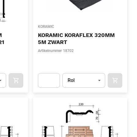
KORAMIC
M
KORAMIC KORAFLEX 320MM
21
5M ZWART
Artikelnummer
18702
l)
Eenheid
(Optioneel)
Rol
OCART
APOK.CATEGORY.PRODUCTS.CART.ADDTOCART
APOK.CAT
.Quantity
(Optioneel)
Apok.Product.Detail.AddToCart.Quantity
(Optione