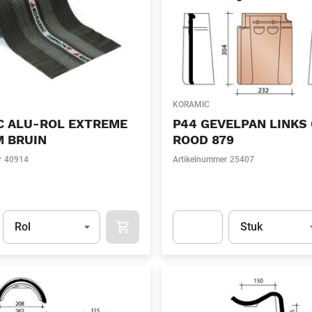
KORAMIC
C ALU-ROL EXTREME
P44 GEVELPAN LINKS
M BRUIN
ROOD 879
r
40914
Artikelnummer
25407
Eenheid
(Optioneel)
Eenheid
(Optionee
Rol
Stuk
APOK.CATEGORY.PRODUCTS.CART.ADDT
t.Detail.AddToCart.Quantity
(Optioneel)
Apok.Product.Detail.AddToCart