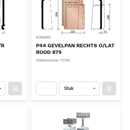
KORAMIC
/R
P44 GEVELPAN RECHTS O/LAT
ROOD 879
Artikelnummer
19700
l)
Eenheid
(Optioneel)
Stuk
OCART
APOK.CATEGORY.PRODUCTS.CART.ADDTOCART
APOK.CAT
.Quantity
(Optioneel)
Apok.Product.Detail.AddToCart.Quantity
(Optione