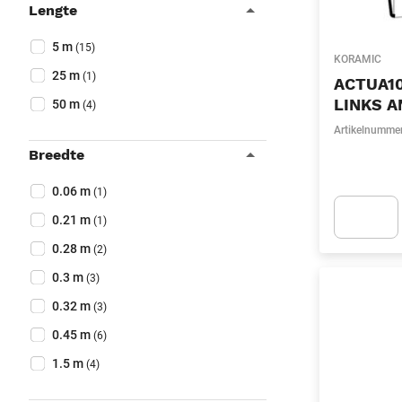
Lengte
Collapse filter
Lengte
(Optioneel)
5 m
(15)
KORAMIC
25 m
(1)
ACTUA10
LINKS 
50 m
(4)
Artikelnumme
Breedte
Collapse filter
Breedte
(Optioneel)
0.06 m
(1)
0.21 m
(1)
Apok.Produc
0.28 m
(2)
0.3 m
(3)
0.32 m
(3)
0.45 m
(6)
1.5 m
(4)