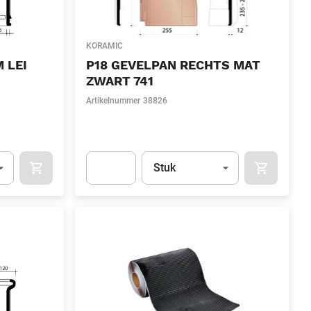
KORAMIC
 LEI
P18 GEVELPAN RECHTS MAT
ZWART 741
Artikelnummer
38826
l)
Eenheid
(Optioneel)
Stuk
OCART
APOK.CATEGORY.PRODUCTS.CART.ADDTOCART
APOK.CAT
.Quantity
(Optioneel)
Apok.Product.Detail.AddToCart.Quantity
(Optione