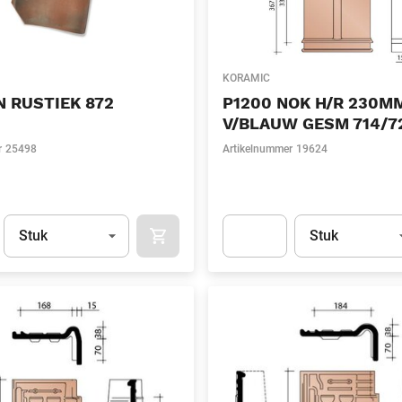
KORAMIC
N RUSTIEK 872
P1200 NOK H/R 230M
V/BLAUW GESM 714/7
r
25498
Artikelnummer
19624
Eenheid
(Optioneel)
Eenheid
(Optionee
Stuk
Stuk
APOK.CATEGORY.PRODUCTS.CART.ADDT
t.Detail.AddToCart.Quantity
(Optioneel)
Apok.Product.Detail.AddToCart