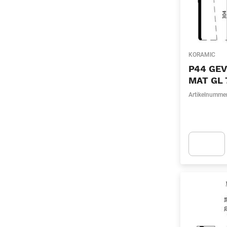
KORAMIC
P44 GEV
MAT GL 
Artikelnumme
Apok.Produc