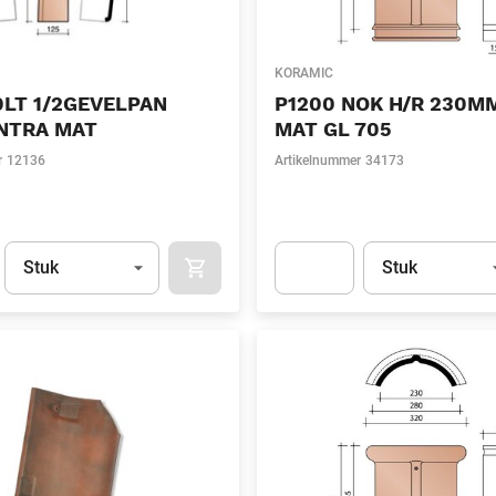
KORAMIC
LT 1/2GEVELPAN
P1200 NOK H/R 230MM
ANTRA MAT
MAT GL 705
r
12136
Artikelnummer
34173
Eenheid
(Optioneel)
Eenheid
(Optionee
Stuk
Stuk
APOK.CATEGORY.PRODUCTS.CART.ADDT
t.Detail.AddToCart.Quantity
(Optioneel)
Apok.Product.Detail.AddToCart