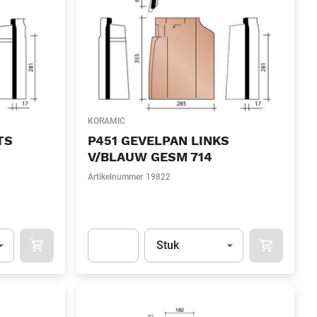
KORAMIC
TS
P451 GEVELPAN LINKS
V/BLAUW GESM 714
Artikelnummer
19822
l)
Eenheid
(Optioneel)
Stuk
OCART
APOK.CATEGORY.PRODUCTS.CART.ADDTOCART
APOK.CAT
.Quantity
(Optioneel)
Apok.Product.Detail.AddToCart.Quantity
(Optione