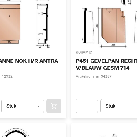
KORAMIC
ANNE NOK H/R ANTRA
P451 GEVELPAN RECH
V/BLAUW GESM 714
r
12922
Artikelnummer
34287
Eenheid
(Optioneel)
Eenheid
(Optionee
Stuk
Stuk
APOK.CATEGORY.PRODUCTS.CART.ADDT
t.Detail.AddToCart.Quantity
(Optioneel)
Apok.Product.Detail.AddToCart