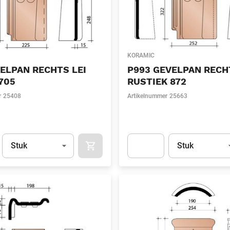
KORAMIC
ELPAN RECHTS LEI
P993 GEVELPAN RECH
705
RUSTIEK 872
r
25408
Artikelnummer
25663
Eenheid
(Optioneel)
Eenheid
(Optionee
Stuk
Stuk
APOK.CATEGORY.PRODUCTS.CART.ADDT
t.Detail.AddToCart.Quantity
(Optioneel)
Apok.Product.Detail.AddToCart