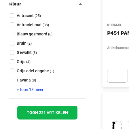
Kleur
Collapse filter
Kleur
(Optioneel)
Antraciet
(25)
Antraciet mat
(38)
KORAMIC
P451 PA
Blauw gesmoord
(6)
Bruin
(2)
Artikelnumme
Gewolkt
(3)
Grijs
(4)
Grijs edel engobe
(1)
Havana
(8)
Apok.Produc
+ toon 13 meer
TOON 221 ARTIKELEN