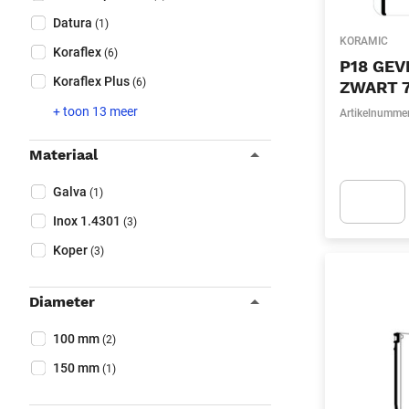
Datura
(1)
KORAMIC
Koraflex
(6)
P18 GEV
Koraflex Plus
(6)
ZWART 7
+ toon 13 meer
Artikelnumme
Materiaal
Collapse filter
Materiaal
(Optioneel)
Galva
(1)
Inox 1.4301
(3)
Apok.Produc
Koper
(3)
Diameter
Collapse filter
Diameter
(Optioneel)
100 mm
(2)
150 mm
(1)