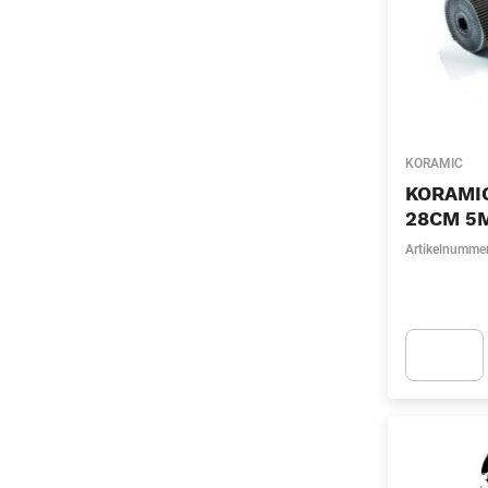
KORAMIC
KORAMI
28CM 5
Artikelnumme
Apok.Produc