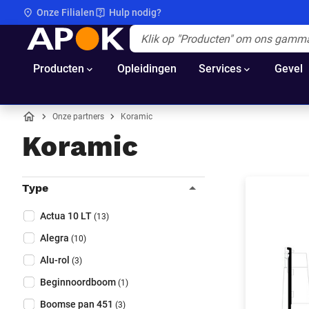
Onze Filialen
Hulp nodig?
APOK
Apok.Header.Search.Label
(Optioneel)
Producten
Opleidingen
Services
Gevel
Onze partners
Koramic
Home
Koramic
Filters
Type
Sluit filters
Collapse filter
Type
(Optioneel)
Actua 10 LT
(13)
Alegra
(10)
Alu-rol
(3)
Beginnoordboom
(1)
Boomse pan 451
(3)