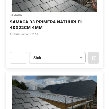
SAMACA
SAMACA 33 PRIMERA NATUURLEI
40X22CM 4MM
Artikelnummer
35168
Eenheid
(Optioneel)
Stuk
APOK.CA
Apok.Product.Detail.AddToCart.Quantity
(Optioneel)