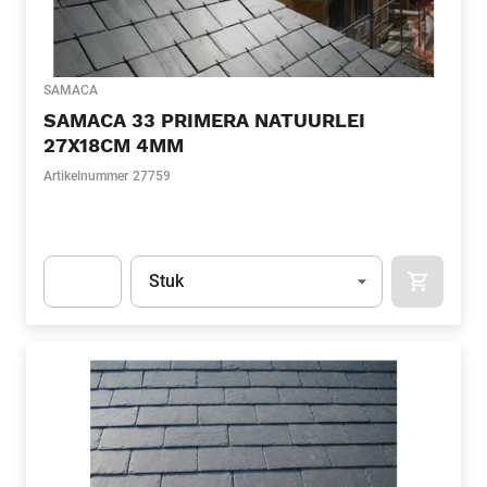
SAMACA
SAMACA 33 PRIMERA NATUURLEI
27X18CM 4MM
Artikelnummer
27759
Eenheid
(Optioneel)
Stuk
APOK.CA
Apok.Product.Detail.AddToCart.Quantity
(Optioneel)