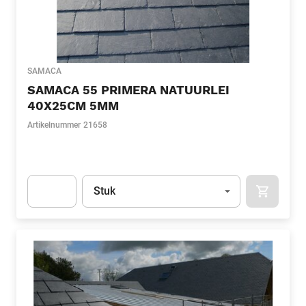
SAMACA
SAMACA 55 PRIMERA NATUURLEI
40X25CM 5MM
Artikelnummer
21658
Eenheid
(Optioneel)
Stuk
APOK.CA
Apok.Product.Detail.AddToCart.Quantity
(Optioneel)