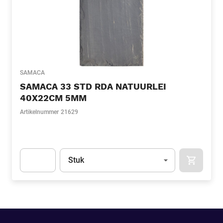
SAMACA
SAMACA 33 STD RDA NATUURLEI
40X22CM 5MM
Artikelnummer
21629
Eenheid
(Optioneel)
Stuk
APOK.CA
Apok.Product.Detail.AddToCart.Quantity
(Optioneel)