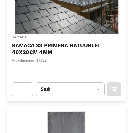
SAMACA
SAMACA 33 PRIMERA NATUURLEI
40X20CM 4MM
Artikelnummer
21628
Eenheid
(Optioneel)
Stuk
APOK.CA
Apok.Product.Detail.AddToCart.Quantity
(Optioneel)