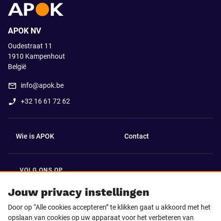
APOK NV
Oudestraat 11
1910
Kampenhout
België
info@apok.be
+32 16 61 72 62
Wie is APOK
Contact
VOLG ONS OP
Facebook
LinkedIn
Jouw privacy instellingen
Door op “Alle cookies accepteren” te klikken gaat u akkoord met het
Instagram
TikTok
opslaan van cookies op uw apparaat voor het verbeteren van