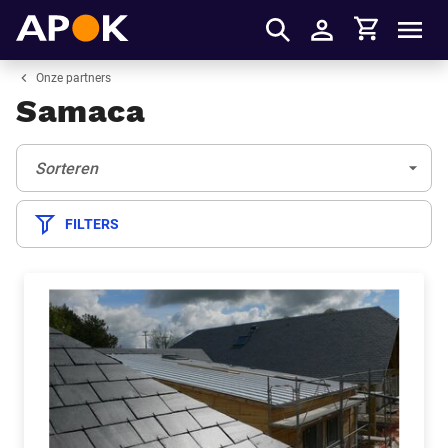
Winkelmandje
APOK
Men
Inloggen
Onze partners
Samaca
Sorteren:
(Optioneel)
Sorteren
FILTERS