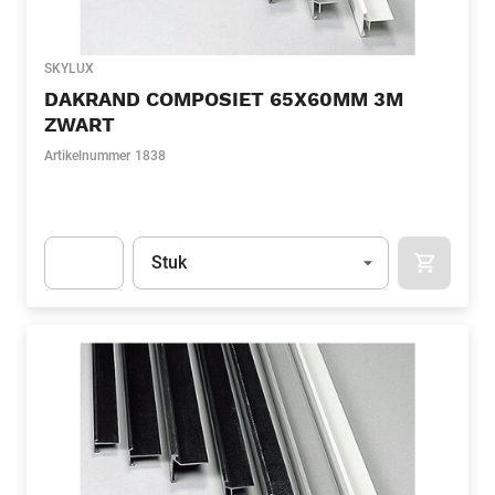
SKYLUX
DAKRAND COMPOSIET 65X60MM 3M
ZWART
Artikelnummer
1838
Eenheid
(Optioneel)
Stuk
APOK.CA
Apok.Product.Detail.AddToCart.Quantity
(Optioneel)