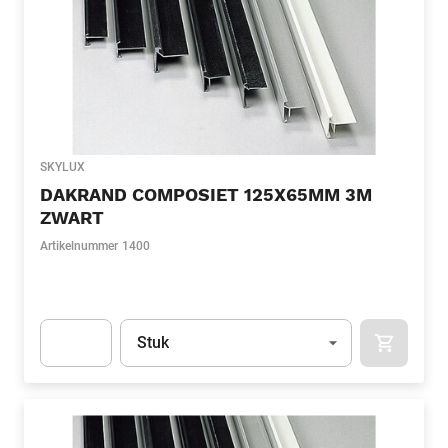
SKYLUX
DAKRAND COMPOSIET 125X65MM 3M
ZWART
Artikelnummer
1400
Eenheid
(Optioneel)
Stuk
APOK.CA
Apok.Product.Detail.AddToCart.Quantity
(Optioneel)