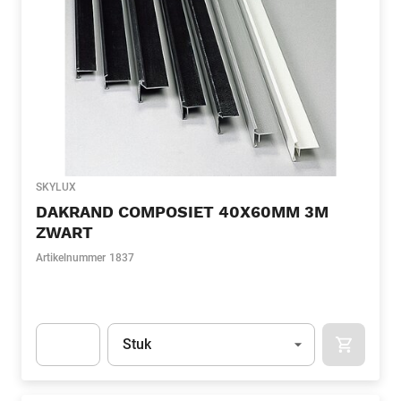
SKYLUX
DAKRAND COMPOSIET 40X60MM 3M
ZWART
Artikelnummer
1837
Eenheid
(Optioneel)
Stuk
APOK.CA
Apok.Product.Detail.AddToCart.Quantity
(Optioneel)