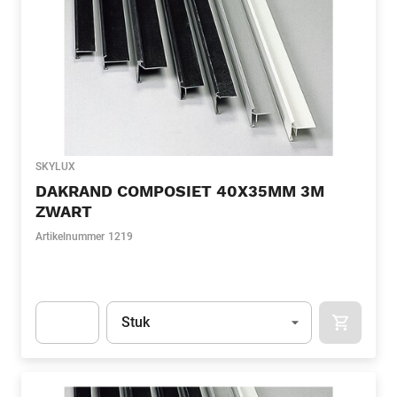
SKYLUX
DAKRAND COMPOSIET 40X35MM 3M
ZWART
Artikelnummer
1219
Eenheid
(Optioneel)
Stuk
APOK.CA
Apok.Product.Detail.AddToCart.Quantity
(Optioneel)