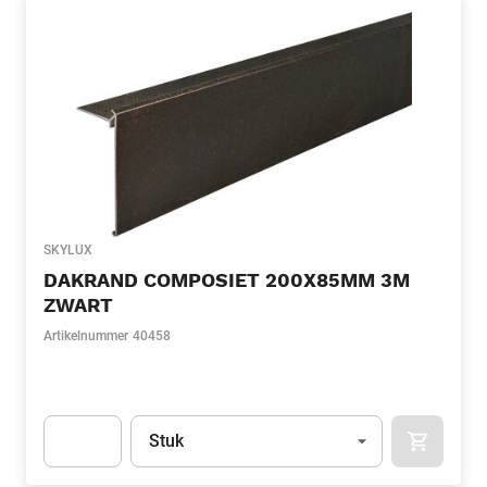
SKYLUX
DAKRAND COMPOSIET 200X85MM 3M
ZWART
Artikelnummer
40458
Eenheid
(Optioneel)
Stuk
APOK.CA
Apok.Product.Detail.AddToCart.Quantity
(Optioneel)