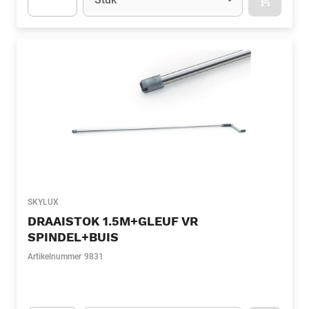
APOK.CA
Apok.Product.Detail.AddToCart.Quantity
(Optioneel)
SKYLUX
DRAAISTOK 1.5M+GLEUF VR
SPINDEL+BUIS
Artikelnummer
9831