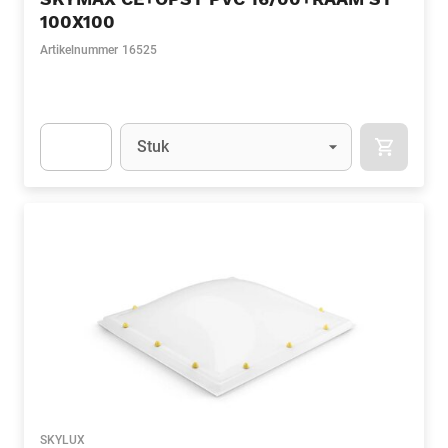
100X100
Artikelnummer
16525
Eenheid
(Optioneel)
Stuk
APOK.CA
Apok.Product.Detail.AddToCart.Quantity
(Optioneel)
SKYLUX