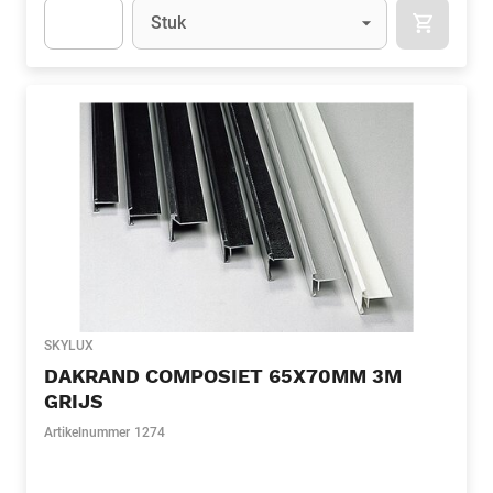
Eenheid
(Optioneel)
Stuk
APOK.CA
Apok.Product.Detail.AddToCart.Quantity
(Optioneel)
SKYLUX
DAKRAND COMPOSIET 65X70MM 3M
GRIJS
Artikelnummer
1274