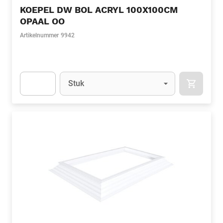
KOEPEL DW BOL ACRYL 100X100CM
OPAAL OO
Artikelnummer
9942
Eenheid
(Optioneel)
Stuk
APOK.CA
Apok.Product.Detail.AddToCart.Quantity
(Optioneel)