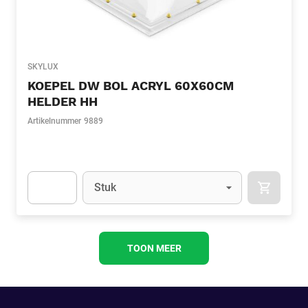
SKYLUX
KOEPEL DW BOL ACRYL 60X60CM
HELDER HH
Artikelnummer
9889
Eenheid
(Optioneel)
Stuk
APOK.CA
Apok.Product.Detail.AddToCart.Quantity
(Optioneel)
TOON MEER