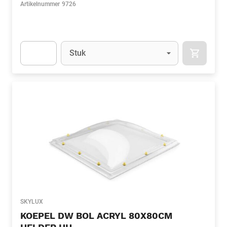
Artikelnummer
9726
Eenheid
(Optioneel)
Stuk
APOK.CA
Apok.Product.Detail.AddToCart.Quantity
(Optioneel)
SKYLUX
KOEPEL DW BOL ACRYL 80X80CM