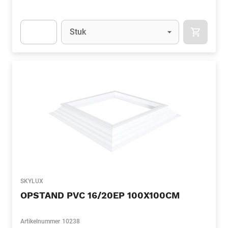
Eenheid
(Optioneel)
Stuk
APOK.CA
Apok.Product.Detail.AddToCart.Quantity
(Optioneel)
SKYLUX
OPSTAND PVC 16/20EP 100X100CM
Artikelnummer
10238