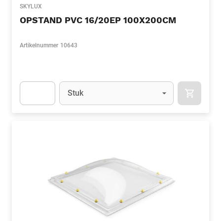
SKYLUX
OPSTAND PVC 16/20EP 100X200CM
Artikelnummer
10643
Eenheid
(Optioneel)
Stuk
APOK.CA
Apok.Product.Detail.AddToCart.Quantity
(Optioneel)