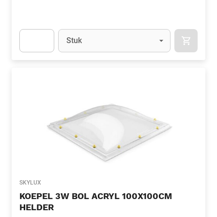
Eenheid
(Optioneel)
Stuk
APOK.CA
Apok.Product.Detail.AddToCart.Quantity
(Optioneel)
SKYLUX
KOEPEL 3W BOL ACRYL 100X100CM
HELDER