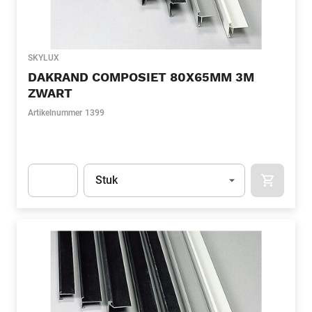
SKYLUX
DAKRAND COMPOSIET 80X65MM 3M
ZWART
Artikelnummer
1399
Eenheid
(Optioneel)
Stuk
APOK.CA
Apok.Product.Detail.AddToCart.Quantity
(Optioneel)