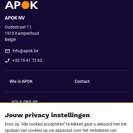
APOK NV
Oudestraat 11
1910
Kampenhout
België
info@apok.be
+32 16 61 72 62
Wie is APOK
Contact
VOLG ONS OP
Facebook
LinkedIn
Jouw privacy instellingen
Door op “Alle cookies accepteren” te klikken gaat u akkoord met het
Instagram
TikTok
opslaan van cookies op uw apparaat voor het verbeteren van