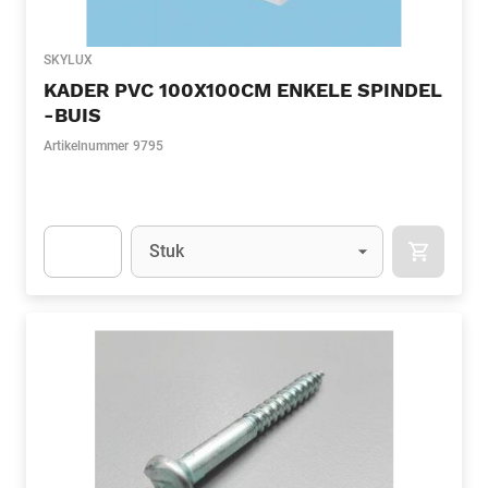
SKYLUX
KADER PVC 100X100CM ENKELE SPINDEL
-BUIS
Artikelnummer
9795
Eenheid
(Optioneel)
Stuk
APOK.CA
Apok.Product.Detail.AddToCart.Quantity
(Optioneel)