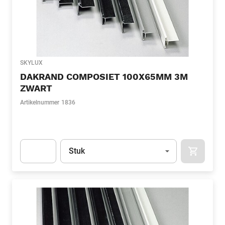
SKYLUX
DAKRAND COMPOSIET 100X65MM 3M
ZWART
Artikelnummer
1836
Eenheid
(Optioneel)
Stuk
APOK.CA
Apok.Product.Detail.AddToCart.Quantity
(Optioneel)