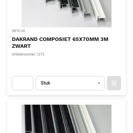
SKYLUX
DAKRAND COMPOSIET 65X70MM 3M
ZWART
Artikelnummer
1272
Eenheid
(Optioneel)
Stuk
APOK.CA
Apok.Product.Detail.AddToCart.Quantity
(Optioneel)