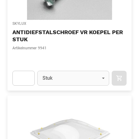
SKYLUX
ANTIDIEFSTALSCHROEF VR KOEPEL PER
STUK
Artikelnummer
9941
Eenheid
(Optioneel)
Stuk
APOK.CA
Apok.Product.Detail.AddToCart.Quantity
(Optioneel)