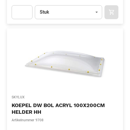
Eenheid
(Optioneel)
Stuk
APOK.CA
Apok.Product.Detail.AddToCart.Quantity
(Optioneel)
SKYLUX
KOEPEL DW BOL ACRYL 100X200CM
HELDER HH
Artikelnummer
9708