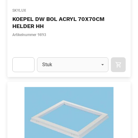
SKYLUX
KOEPEL DW BOL ACRYL 70X70CM
HELDER HH
Artikelnummer
9893
Eenheid
(Optioneel)
Stuk
APOK.CA
Apok.Product.Detail.AddToCart.Quantity
(Optioneel)