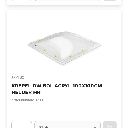
Apok.Product.Detail.AddToCart.Quantity
(Optioneel)
SKYLUX
KOEPEL DW BOL ACRYL 100X100CM
HELDER HH
Artikelnummer
9799
Eenheid
(Optioneel)
Stuk