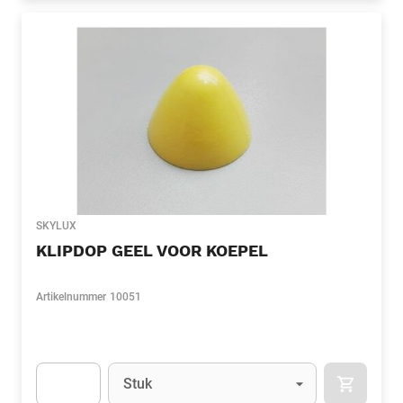
SKYLUX
KLIPDOP GEEL VOOR KOEPEL
Artikelnummer
10051
Eenheid
(Optioneel)
Stuk
APOK.CA