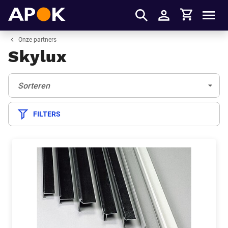
Winkelmandje
APOK
Men
Inloggen
Onze partners
Skylux
Sorteren:
(Optioneel)
Sorteren
FILTERS