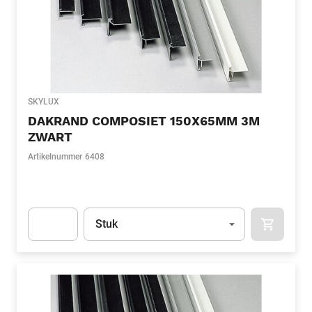
SKYLUX
DAKRAND COMPOSIET 150X65MM 3M
ZWART
Artikelnummer
6408
Eenheid
(Optioneel)
Stuk
APOK.CA
Apok.Product.Detail.AddToCart.Quantity
(Optioneel)