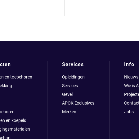
cten
Services
Info
en en toebehoren
Opleidingen
Nieuws
ekking
Services
Wie is 
Gevel
Project
APOK Exclusives
Contac
behoren
Merken
Jobs
en en koepels
gingsmaterialen
schap