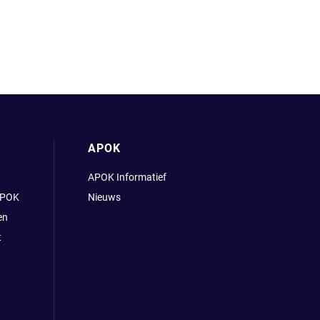
APOK
APOK Informatief
APOK
Nieuws
en
t