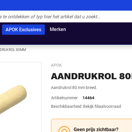
Merken
APOK Exclusives
DRUKROL 80MM
APOK
AANDRUKROL 8
Aandrukrol 80 mm breed.
Artikelnummer
14464
Beschikbaarheid: Bekijk filiaalvoorraad
Geen prijs zichtbaar?