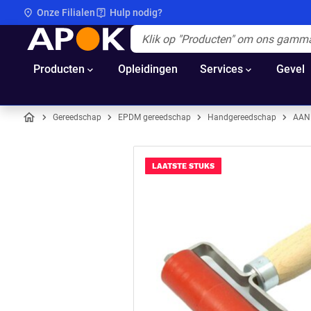
Onze Filialen
Hulp nodig?
APOK
Apok.Header.Search.Label
(Optioneel)
Producten
Opleidingen
Services
Gevel
Gereedschap
EPDM gereedschap
Handgereedschap
AAN
Home
LAATSTE STUKS