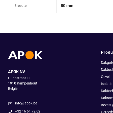
80 mm
Breedte
Produ
Dakgot
Dakbed
APOK NV
Gevel
Oudestraat 11
1910
Kampenhout
Isolatie
België
Daktoe
Dakram
info@apok.be
Bevesti
+32 16 61 72 62
Gereed