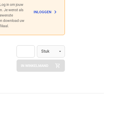
 Log in om jouw
en. Je wenst als
INLOGGEN
 gewenste
 en download uw
liaal.
Eenheid
(Optioneel)
Stuk
Apok.Product.Detail.AddToCart.Quantity
(Optioneel)
IN WINKELMAND