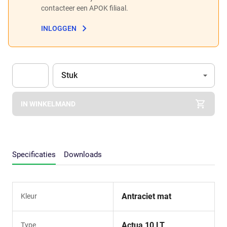
contacteer een APOK filiaal.
INLOGGEN
Eenheid
(Optioneel)
Stuk
Apok.Product.Detail.AddToCart.Quantity
(Optioneel)
IN WINKELMAND
Specificaties
Downloads
Antraciet mat
Kleur
Actua 10 LT
Type