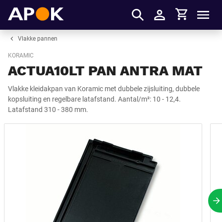
Winkelmandje
APOK
Men
Inloggen
Vlakke pannen
KORAMIC
ACTUA10LT PAN ANTRA MAT
Vlakke kleidakpan van Koramic met dubbele zijsluiting, dubbele
kopsluiting en regelbare latafstand. Aantal/m²: 10 - 12,4.
Latafstand 310 - 380 mm.
V