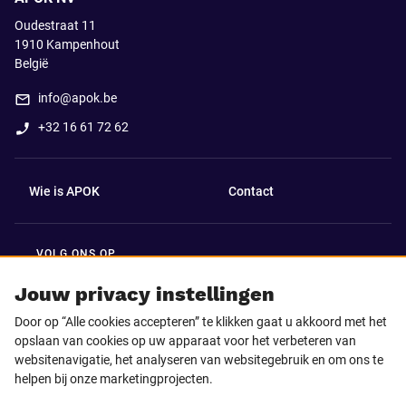
Oudestraat 11
1910
Kampenhout
België
info@apok.be
+32 16 61 72 62
Wie is APOK
Contact
VOLG ONS OP
Facebook
LinkedIn
Jouw privacy instellingen
Door op “Alle cookies accepteren” te klikken gaat u akkoord met het
Instagram
TikTok
opslaan van cookies op uw apparaat voor het verbeteren van
websitenavigatie, het analyseren van websitegebruik en om ons te
helpen bij onze marketingprojecten.
Youtube