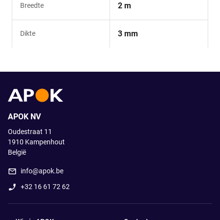
2 m
Breedte
3 mm
Dikte
APOK NV
Oudestraat 11
1910
Kampenhout
België
info@apok.be
+32 16 61 72 62