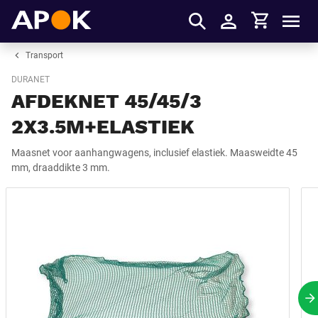
Winkelmandje
APOK
Men
Inloggen
Transport
DURANET
AFDEKNET 45/45/3
2X3.5M+ELASTIEK
Maasnet voor aanhangwagens, inclusief elastiek. Maasweidte 45
mm, draaddikte 3 mm.
V