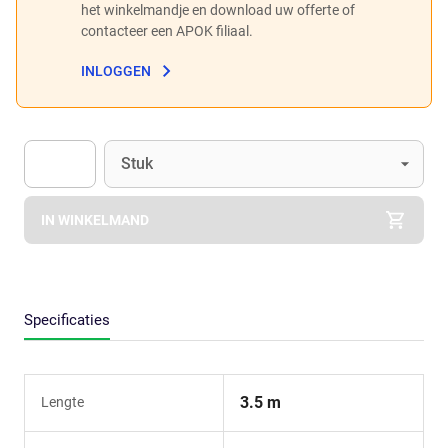
het winkelmandje en download uw offerte of
contacteer een APOK filiaal.
INLOGGEN
Eenheid
(Optioneel)
Stuk
Apok.Product.Detail.AddToCart.Quantity
(Optioneel)
IN WINKELMAND
Specificaties
3.5 m
Lengte