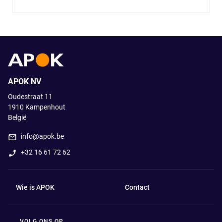
APOK NV
Oudestraat 11
1910
Kampenhout
België
info@apok.be
+32 16 61 72 62
Wie is APOK
Contact
VOLG ONS OP