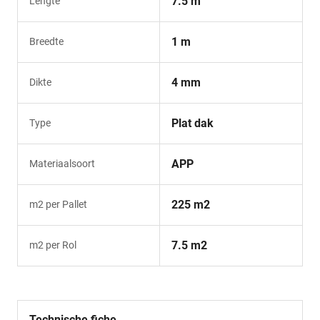
7.5 m
Lengte
1 m
Breedte
4 mm
Dikte
Plat dak
Type
APP
Materiaalsoort
225 m2
m2 per Pallet
7.5 m2
m2 per Rol
Technische fiche