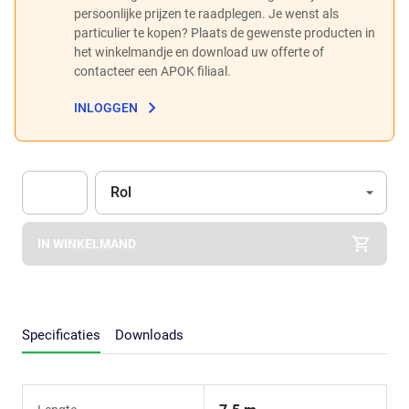
persoonlijke prijzen te raadplegen. Je wenst als
particulier te kopen? Plaats de gewenste producten in
het winkelmandje en download uw offerte of
contacteer een APOK filiaal.
INLOGGEN
Eenheid
(Optioneel)
Rol
Apok.Product.Detail.AddToCart.Quantity
(Optioneel)
IN WINKELMAND
Specificaties
Downloads