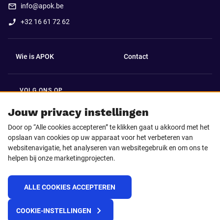
info@apok.be
+32 16 61 72 62
Wie is APOK
Contact
VOLG ONS OP
Facebook
LinkedIn
Jouw privacy instellingen
Door op “Alle cookies accepteren” te klikken gaat u akkoord met het
Instagram
TikTok
opslaan van cookies op uw apparaat voor het verbeteren van
websitenavigatie, het analyseren van websitegebruik en om ons te
helpen bij onze marketingprojecten.
Youtube
ALLE COOKIES ACCEPTEREN
© 2025 APOK
COOKIE-INSTELLINGEN
Levervoorwaarden
Cookies
Privacyverklaring