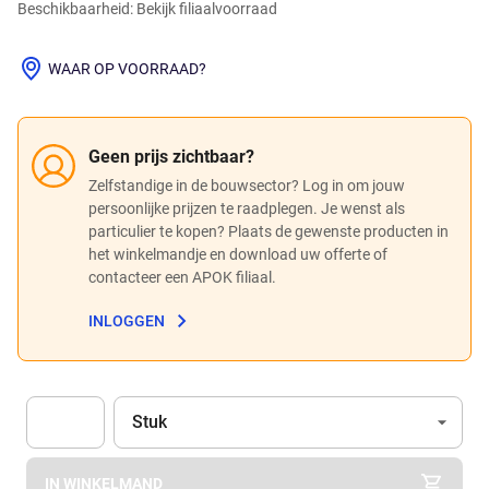
Beschikbaarheid: Bekijk filiaalvoorraad
WAAR OP VOORRAAD?
Geen prijs zichtbaar?
Zelfstandige in de bouwsector? Log in om jouw
persoonlijke prijzen te raadplegen. Je wenst als
particulier te kopen? Plaats de gewenste producten in
het winkelmandje en download uw offerte of
contacteer een APOK filiaal.
INLOGGEN
Eenheid
(Optioneel)
Stuk
Apok.Product.Detail.AddToCart.Quantity
(Optioneel)
IN WINKELMAND