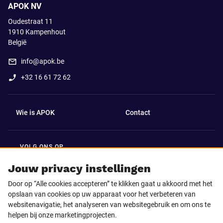
APOK NV
Oudestraat 11
1910
Kampenhout
België
info@apok.be
+32 16 61 72 62
Wie is APOK
Contact
VOLG ONS OP
Facebook
LinkedIn
Jouw privacy instellingen
Door op “Alle cookies accepteren” te klikken gaat u akkoord met het
Instagram
TikTok
opslaan van cookies op uw apparaat voor het verbeteren van
websitenavigatie, het analyseren van websitegebruik en om ons te
helpen bij onze marketingprojecten.
Youtube