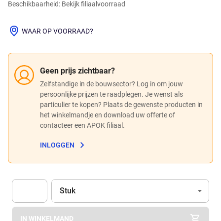
Beschikbaarheid: Bekijk filiaalvoorraad
WAAR OP VOORRAAD?
Geen prijs zichtbaar?
Zelfstandige in de bouwsector? Log in om jouw
persoonlijke prijzen te raadplegen. Je wenst als
particulier te kopen? Plaats de gewenste producten in
het winkelmandje en download uw offerte of
contacteer een APOK filiaal.
INLOGGEN
Eenheid
(Optioneel)
Stuk
Apok.Product.Detail.AddToCart.Quantity
(Optioneel)
IN WINKELMAND