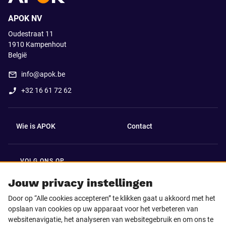
APOK NV
Oudestraat 11
1910
Kampenhout
België
info@apok.be
+32 16 61 72 62
Wie is APOK
Contact
VOLG ONS OP
Facebook
LinkedIn
Jouw privacy instellingen
Door op “Alle cookies accepteren” te klikken gaat u akkoord met het
Instagram
TikTok
opslaan van cookies op uw apparaat voor het verbeteren van
websitenavigatie, het analyseren van websitegebruik en om ons te