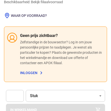
Beschikbaarheid: Bekijk filiaalvoorraad
WAAR OP VOORRAAD?
Geen prijs zichtbaar?
Zelfstandige in de bouwsector? Log in om jouw
persoonlijke prijzen te raadplegen. Je wenst als
particulier te kopen? Plaats de gewenste producten in
het winkelmandje en download uw offerte of
contacteer een APOK filiaal.
INLOGGEN
Eenheid
(Optioneel)
Stuk
Apok.Product.Detail.AddToCart.Quantity
(Optioneel)
IN WINKELMAND