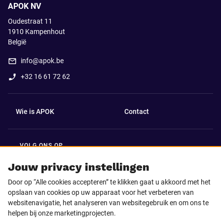
APOK NV
Oudestraat 11
1910
Kampenhout
België
info@apok.be
+32 16 61 72 62
Wie is APOK
Contact
VOLG ONS OP
Facebook
LinkedIn
Jouw privacy instellingen
Door op “Alle cookies accepteren” te klikken gaat u akkoord met het
Instagram
TikTok
opslaan van cookies op uw apparaat voor het verbeteren van
websitenavigatie, het analyseren van websitegebruik en om ons te
helpen bij onze marketingprojecten.
Youtube