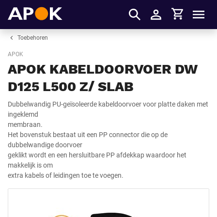
Winkelmandje
APOK
Men
Inloggen
Toebehoren
APOK
APOK KABELDOORVOER DW
D125 L500 Z/ SLAB
Dubbelwandig PU-geïsoleerde kabeldoorvoer voor platte daken met
ingeklemd
membraan.
Het bovenstuk bestaat uit een PP connector die op de
dubbelwandige doorvoer
geklikt wordt en een hersluitbare PP afdekkap waardoor het
makkelijk is om
extra kabels of leidingen toe te voegen.