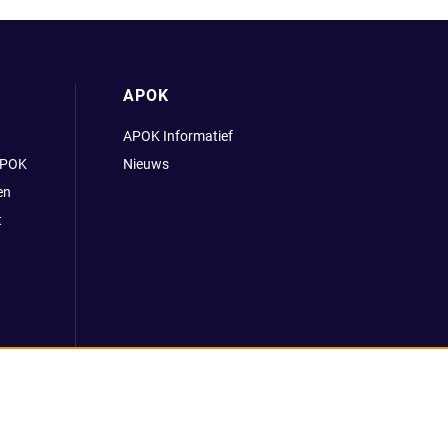
APOK
APOK Informatief
APOK
Nieuws
en
t