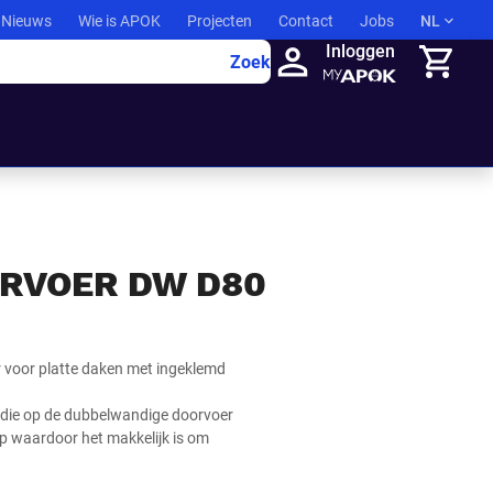
Nieuws
Wie is APOK
Projecten
Contact
Jobs
NL
Inloggen
Zoek
Winkelma
RVOER DW D80
 voor platte daken met ingeklemd
 die op de dubbelwandige doorvoer
ap waardoor het makkelijk is om