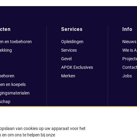
cten
Services
Info
en en toebehoren
Opleidingen
Nieuws
ekking
Services
Wie is 
Gevel
Project
APOK Exclusives
Contac
behoren
Merken
Jobs
en en koepels
gingsmaterialen
schap
clusives
oop
ong
t opslaan van cookies op uw apparaat voor het
 en om ons te helpen bij onze