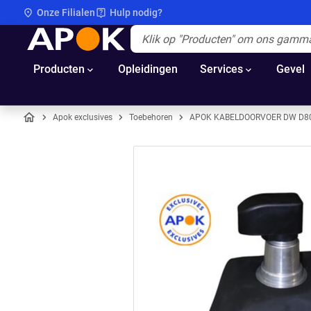
Onze Filialen
Hulp nodig?
APOK
Apok.Header.Search.Label
(Optioneel)
Producten
Opleidingen
Services
Gevel
Apok exclusives
Toebehoren
APOK KABELDOORVOER DW D80
Home