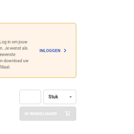
 Log in om jouw
en. Je wenst als
INLOGGEN
 gewenste
 en download uw
liaal.
Eenheid
(Optioneel)
Stuk
Apok.Product.Detail.AddToCart.Quantity
(Optioneel)
IN WINKELMAND