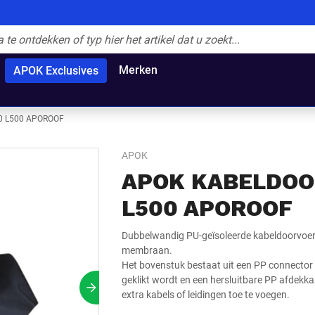
Merken
APOK Exclusives
 L500 APOROOF
APOK
APOK KABELDOO
L500 APOROOF
Dubbelwandig PU-geïsoleerde kabeldoorvoer
membraan.
Het bovenstuk bestaat uit een PP connector
geklikt wordt en een hersluitbare PP afdekk
Volgende slide
extra kabels of leidingen toe te voegen.