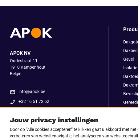
Produ
Dakgot
Dakbed
APOK NV
Gevel
Oudestraat 11
1910
Kampenhout
Isolatie
België
Daktoe
Dakram
info@apok.be
Bevesti
+32 16 61 72 62
Gereed
Apok ex
Jouw privacy instellingen
Uitverk
Go Str
Door op “Alle cookies accepteren” te klikken gaat u akkoord met he
verbeteren van websitenavigatie, het analyseren van websitegebruik