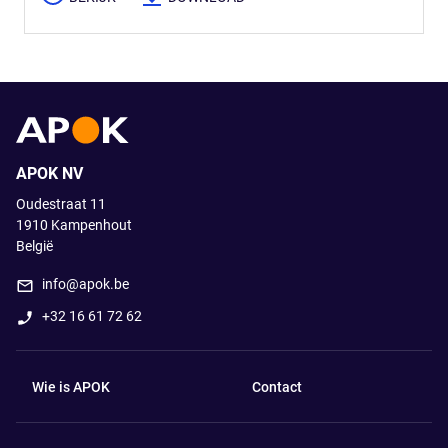
APOK NV
Oudestraat 11
1910
Kampenhout
België
info@apok.be
+32 16 61 72 62
Wie is APOK
Contact