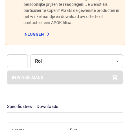
persoonlijke prijzen te raadplegen. Je wenst als
particulier te kopen? Plaats de gewenste producten in
het winkelmandje en download uw offerte of
contacteer een APOK filiaal.
INLOGGEN
Eenheid
(Optioneel)
Rol
Apok.Product.Detail.AddToCart.Quantity
(Optioneel)
IN WINKELMAND
Specificaties
Downloads