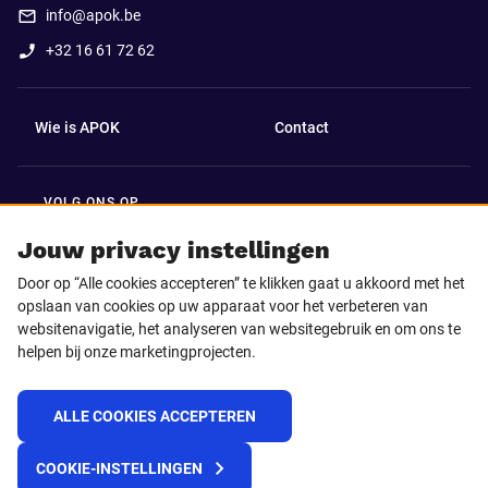
info@apok.be
+32 16 61 72 62
Wie is APOK
Contact
VOLG ONS OP
Facebook
LinkedIn
Jouw privacy instellingen
Door op “Alle cookies accepteren” te klikken gaat u akkoord met het
Instagram
TikTok
opslaan van cookies op uw apparaat voor het verbeteren van
websitenavigatie, het analyseren van websitegebruik en om ons te
helpen bij onze marketingprojecten.
Youtube
ALLE COOKIES ACCEPTEREN
© 2025 APOK
COOKIE-INSTELLINGEN
Levervoorwaarden
Cookies
Privacyverklaring