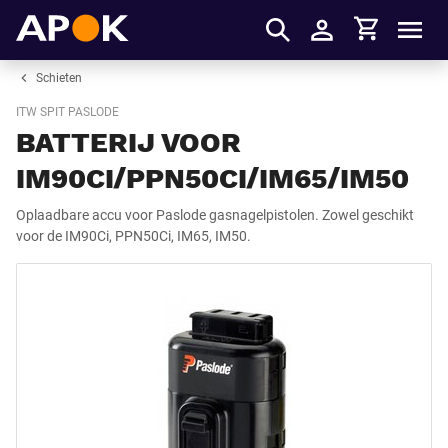
Winkelmandje
APOK
Men
Inloggen
Schieten
ITW SPIT PASLODE
BATTERIJ VOOR
IM90CI/PPN50CI/IM65/IM50
Oplaadbare accu voor Paslode gasnagelpistolen. Zowel geschikt
voor de IM90Ci, PPN50Ci, IM65, IM50.