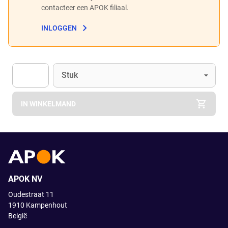
contacteer een APOK filiaal.
INLOGGEN
Eenheid
(Optioneel)
Stuk
Apok.Product.Detail.AddToCart.Quantity
(Optioneel)
IN WINKELMAND
APOK NV
Oudestraat 11
1910
Kampenhout
België