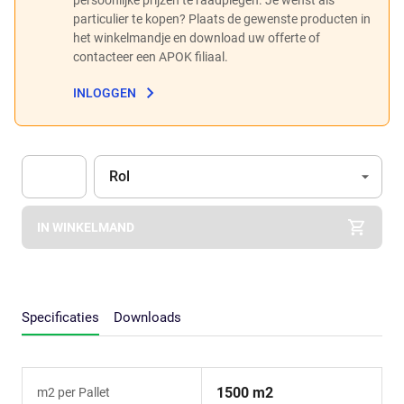
particulier te kopen? Plaats de gewenste producten in
het winkelmandje en download uw offerte of
contacteer een APOK filiaal.
INLOGGEN
Eenheid
(Optioneel)
Rol
Apok.Product.Detail.AddToCart.Quantity
(Optioneel)
IN WINKELMAND
Specificaties
Downloads
1500 m2
m2 per Pallet