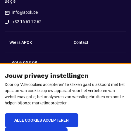
België
info@apok.be
+32 16 61 72 62
Wie is APOK
Contact
VOLG ONS OP
Facebook
LinkedIn
Jouw privacy instellingen
Door op “Alle cookies accepteren” te klikken gaat u akkoord met het
Instagram
TikTok
opslaan van cookies op uw apparaat voor het verbeteren van
websitenavigatie, het analyseren van websitegebruik en om ons te
helpen bij onze marketingprojecten.
Youtube
ALLE COOKIES ACCEPTEREN