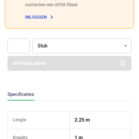
contacteer een APOK filiaal.
INLOGGEN
Eenheid
(Optioneel)
Stuk
Apok.Product.Detail.AddToCart.Quantity
(Optioneel)
IN WINKELMAND
Specificaties
2.25 m
Lengte
1 m
Breedte