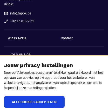
België
info@apok.be
+32 16 61 72 62
Wie is APOK
Contact
VOLG ONS OP
Facebook
LinkedIn
Jouw privacy instellingen
Door op “Alle cookies accepteren” te klikken gaat u akkoord met het
Instagram
TikTok
opslaan van cookies op uw apparaat voor het verbeteren van
websitenavigatie, het analyseren van websitegebruik en om ons te
helpen bij onze marketingprojecten.
Youtube
ALLE COOKIES ACCEPTEREN