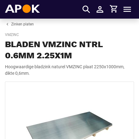
Winkelmandje
APOK
Men
Inloggen
Zinken platen
VMZINC
BLADEN VMZINC NTRL
0.6MM 2.25X1M
Hoogwaardige bladzink naturel VMZINC plaat 2250x1000mm,
dikte 0,6mm.