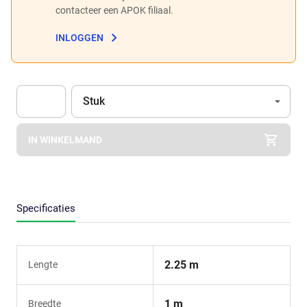
contacteer een APOK filiaal.
INLOGGEN
Eenheid
(Optioneel)
Stuk
Apok.Product.Detail.AddToCart.Quantity
(Optioneel)
IN WINKELMAND
Specificaties
2.25 m
Lengte
1 m
Breedte