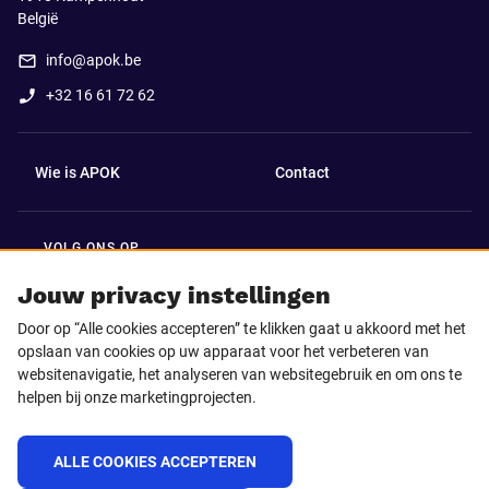
België
info@apok.be
+32 16 61 72 62
Wie is APOK
Contact
VOLG ONS OP
Facebook
LinkedIn
Jouw privacy instellingen
Door op “Alle cookies accepteren” te klikken gaat u akkoord met het
Instagram
TikTok
opslaan van cookies op uw apparaat voor het verbeteren van
websitenavigatie, het analyseren van websitegebruik en om ons te
helpen bij onze marketingprojecten.
Youtube
ALLE COOKIES ACCEPTEREN