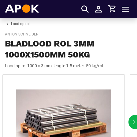
Winkelmandje
APOK
Men
Inloggen
Lood op rol
ANTON SCHNEIDER
BLADLOOD ROL 3MM
1000X1500MM 50KG
Lood op rol 1000 x 3 mm, lengte 1.5 meter. 50 kg/rol.
V