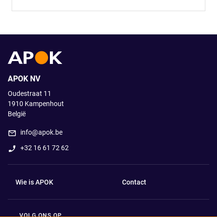
APOK NV
Oudestraat 11
1910
Kampenhout
België
info@apok.be
+32 16 61 72 62
Wie is APOK
Contact
VOLG ONS OP