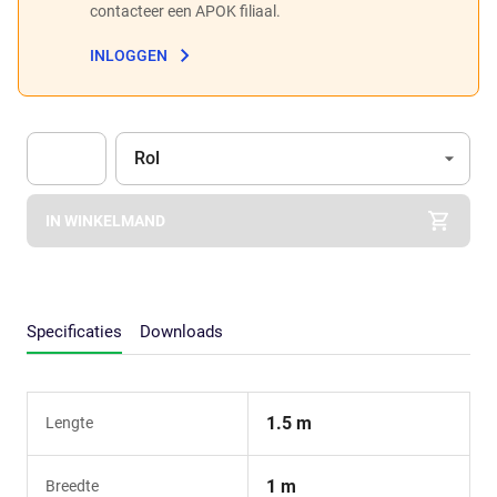
contacteer een APOK filiaal.
INLOGGEN
Eenheid
(Optioneel)
Rol
Apok.Product.Detail.AddToCart.Quantity
(Optioneel)
IN WINKELMAND
Specificaties
Downloads
1.5 m
Lengte
1 m
Breedte