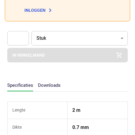
INLOGGEN
Eenheid
(Optioneel)
Stuk
Apok.Product.Detail.AddToCart.Quantity
(Optioneel)
IN WINKELMAND
Specificaties
Downloads
2 m
Lengte
0.7 mm
Dikte