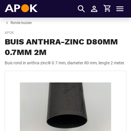
Winkelmandje
APOK
Men
Inloggen
Ronde buizen
APOK
BUIS ANTHRA-ZINC D80MM
0.7MM 2M
Buis rond in anthra-zinc® 0.7 mm, diameter 80 mm, lengte 2 meter.