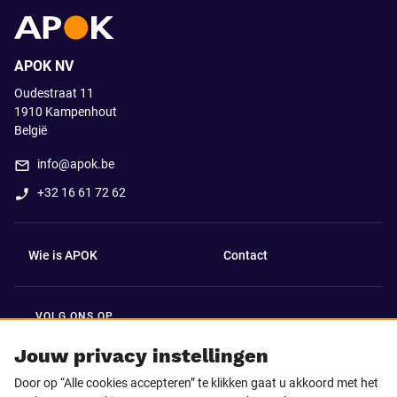
APOK NV
Oudestraat 11
1910
Kampenhout
België
info@apok.be
+32 16 61 72 62
Wie is APOK
Contact
VOLG ONS OP
Facebook
LinkedIn
Jouw privacy instellingen
Door op “Alle cookies accepteren” te klikken gaat u akkoord met het