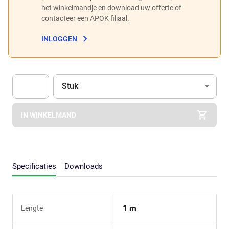
het winkelmandje en download uw offerte of
contacteer een APOK filiaal.
INLOGGEN
Eenheid
(Optioneel)
Stuk
Apok.Product.Detail.AddToCart.Quantity
(Optioneel)
IN WINKELMAND
Specificaties
Downloads
1 m
Lengte