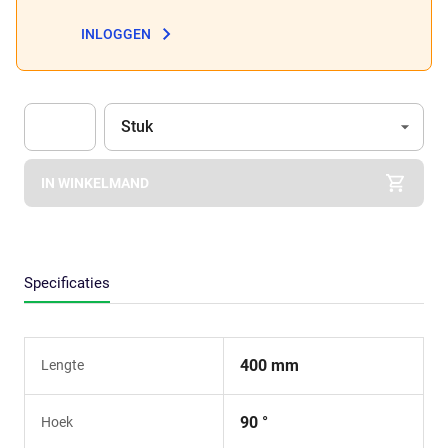
INLOGGEN
Eenheid
(Optioneel)
Stuk
Apok.Product.Detail.AddToCart.Quantity
(Optioneel)
IN WINKELMAND
Specificaties
400 mm
Lengte
90 °
Hoek