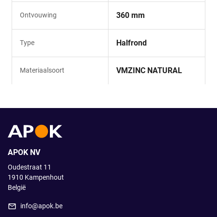
360 mm
Ontvouwing
Halfrond
Type
VMZINC NATURAL
Materiaalsoort
APOK NV
Oudestraat 11
1910
Kampenhout
België
info@apok.be