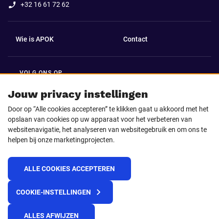
+32 16 61 72 62
Wie is APOK
Contact
VOLG ONS OP
Facebook
LinkedIn
Jouw privacy instellingen
Door op “Alle cookies accepteren” te klikken gaat u akkoord met het
Instagram
TikTok
opslaan van cookies op uw apparaat voor het verbeteren van
websitenavigatie, het analyseren van websitegebruik en om ons te
helpen bij onze marketingprojecten.
Youtube
ALLE COOKIES ACCEPTEREN
© 2025 APOK
COOKIE-INSTELLINGEN
Levervoorwaarden
Cookies
Privacyverklaring
Algemene voorwaarden
Klokkenluidersmelding
ALLES AFWIJZEN