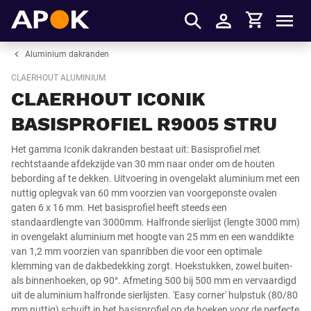
Winkelmandje
APOK
Men
Inloggen
Aluminium dakranden
CLAERHOUT ALUMINIUM
CLAERHOUT ICONIK
BASISPROFIEL R9005 STRU
Het gamma Iconik dakranden bestaat uit: Basisprofiel met
rechtstaande afdekzijde van 30 mm naar onder om de houten
bebording af te dekken. Uitvoering in ovengelakt aluminium met een
nuttig oplegvak van 60 mm voorzien van voorgeponste ovalen
gaten 6 x 16 mm. Het basisprofiel heeft steeds een
standaardlengte van 3000mm. Halfronde sierlijst (lengte 3000 mm)
in ovengelakt aluminium met hoogte van 25 mm en een wanddikte
van 1,2 mm voorzien van spanribben die voor een optimale
klemming van de dakbedekking zorgt. Hoekstukken, zowel buiten-
als binnenhoeken, op 90°. Afmeting 500 bij 500 mm en vervaardigd
uit de aluminium halfronde sierlijsten. 'Easy corner' hulpstuk (80/80
mm nuttig) schuift in het basisprofiel op de hoeken voor de perfecte