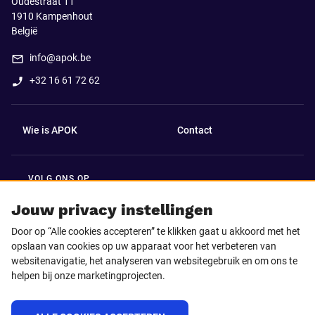
Oudestraat 11
1910
Kampenhout
België
info@apok.be
+32 16 61 72 62
Wie is APOK
Contact
VOLG ONS OP
Facebook
LinkedIn
Jouw privacy instellingen
Door op “Alle cookies accepteren” te klikken gaat u akkoord met het
Instagram
TikTok
opslaan van cookies op uw apparaat voor het verbeteren van
websitenavigatie, het analyseren van websitegebruik en om ons te
helpen bij onze marketingprojecten.
Youtube