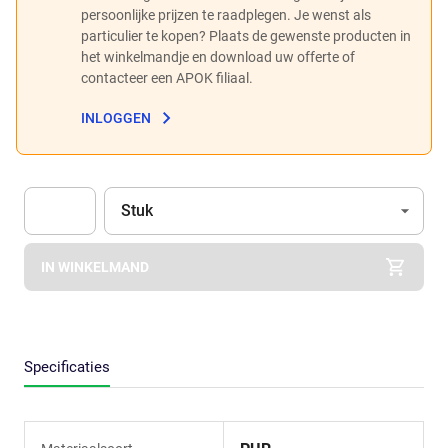
persoonlijke prijzen te raadplegen. Je wenst als
particulier te kopen? Plaats de gewenste producten in
het winkelmandje en download uw offerte of
contacteer een APOK filiaal.
INLOGGEN
Eenheid
(Optioneel)
Stuk
Apok.Product.Detail.AddToCart.Quantity
(Optioneel)
IN WINKELMAND
Specificaties