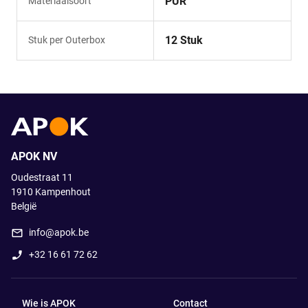
PUR
Materiaalsoort
12 Stuk
Stuk per Outerbox
APOK NV
Oudestraat 11
1910
Kampenhout
België
info@apok.be
+32 16 61 72 62
Wie is APOK
Contact