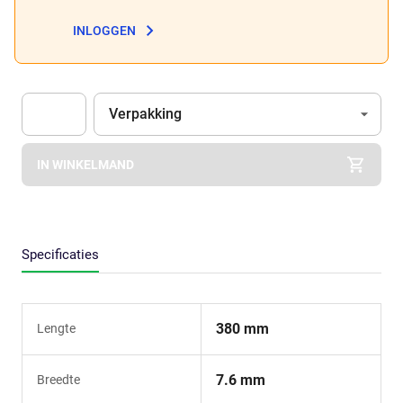
INLOGGEN
Eenheid
(Optioneel)
Verpakking
Apok.Product.Detail.AddToCart.Quantity
(Optioneel)
IN WINKELMAND
Specificaties
380 mm
Lengte
7.6 mm
Breedte