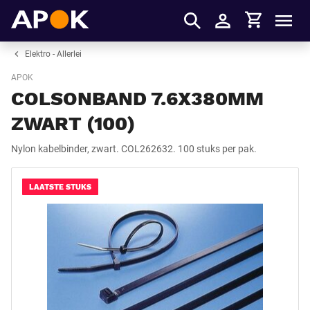
Winkelmandje
APOK
Men
Inloggen
Elektro - Allerlei
APOK
COLSONBAND 7.6X380MM
ZWART (100)
Nylon kabelbinder, zwart. COL262632. 100 stuks per pak.
LAATSTE STUKS