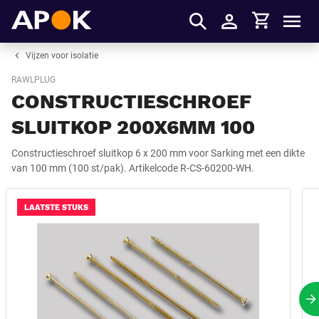
Winkelmandje
APOK
Men
Inloggen
Vijzen voor isolatie
RAWLPLUG
CONSTRUCTIESCHROEF
SLUITKOP 200X6MM 100
Constructieschroef sluitkop 6 x 200 mm voor Sarking met een dikte
van 100 mm (100 st/pak). Artikelcode R-CS-60200-WH.
LAATSTE STUKS
V