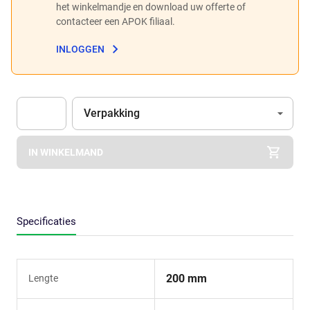
het winkelmandje en download uw offerte of
contacteer een APOK filiaal.
INLOGGEN
Eenheid
(Optioneel)
Verpakking
Apok.Product.Detail.AddToCart.Quantity
(Optioneel)
IN WINKELMAND
Specificaties
200 mm
Lengte