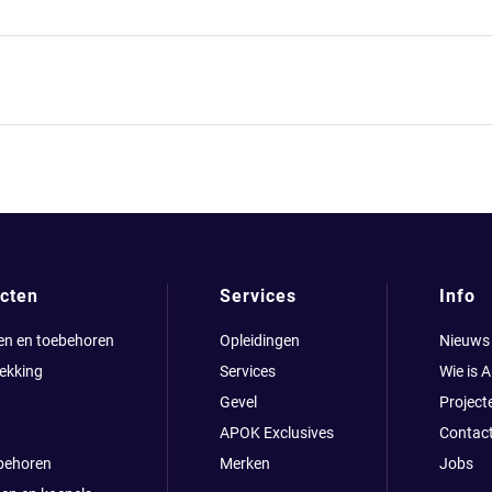
cten
Services
Info
en en toebehoren
Opleidingen
Nieuws
ekking
Services
Wie is 
Gevel
Project
APOK Exclusives
Contac
behoren
Merken
Jobs