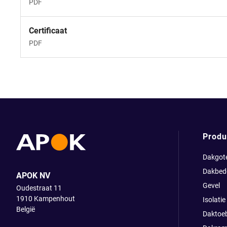
PDF
Certificaat
PDF
Produ
Dakgot
Dakbed
APOK NV
Gevel
Oudestraat 11
1910
Kampenhout
Isolatie
België
Daktoe