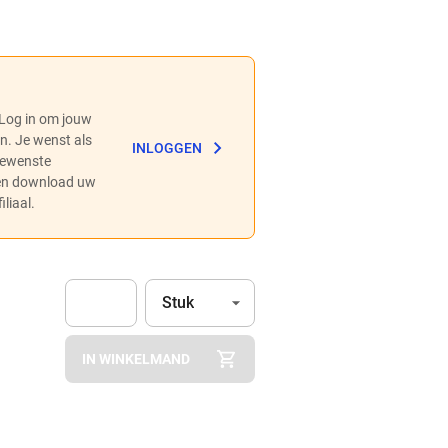
 Log in om jouw
en. Je wenst als
INLOGGEN
 gewenste
 en download uw
liaal.
Eenheid
(Optioneel)
Stuk
Apok.Product.Detail.AddToCart.Quantity
(Optioneel)
IN WINKELMAND