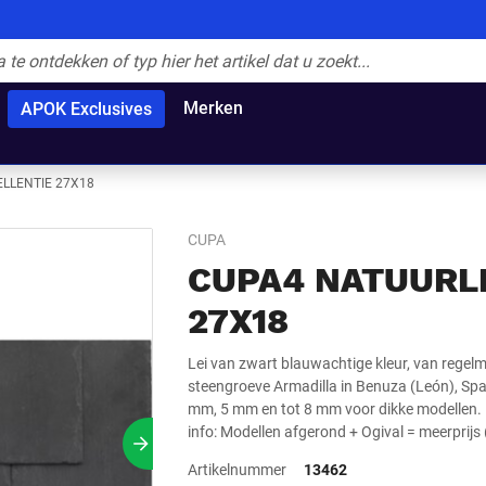
Merken
APOK Exclusives
ELLENTIE 27X18
CUPA
CUPA4 NATUURLE
27X18
Lei van zwart blauwachtige kleur, van regelm
steengroeve Armadilla in Benuza (León), Spa
mm, 5 mm en tot 8 mm voor dikke modellen. D
info: Modellen afgerond + Ogival = meerprijs
Volgende slide
Artikelnummer
13462