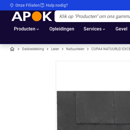
Onze Filialen
Hulp nodig?
APOK
Apok.Header.Search.Label
(Optioneel)
Producten
Opleidingen
Services
Gevel
Dakbedekking
Leien
Natuurleien
CUPA4 NATUURLEI EXC
Home