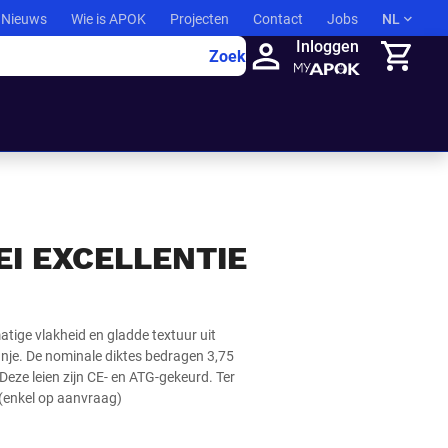
Nieuws
Wie is APOK
Projecten
Contact
Jobs
NL
Inloggen
Zoek
Winkelma
I EXCELLENTIE
atige vlakheid en gladde textuur uit
nje. De nominale diktes bedragen 3,75
eze leien zijn CE- en ATG-gekeurd. Ter
 (enkel op aanvraag)