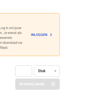
 Log in om jouw
en. Je wenst als
INLOGGEN
 gewenste
 en download uw
liaal.
Eenheid
(Optioneel)
Stuk
Apok.Product.Detail.AddToCart.Quantity
(Optioneel)
IN WINKELMAND