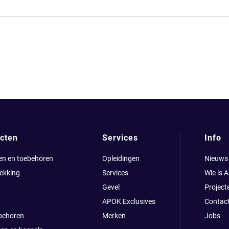
cten
Services
Info
en en toebehoren
Opleidingen
Nieuws
ekking
Services
Wie is 
Gevel
Project
APOK Exclusives
Contac
behoren
Merken
Jobs