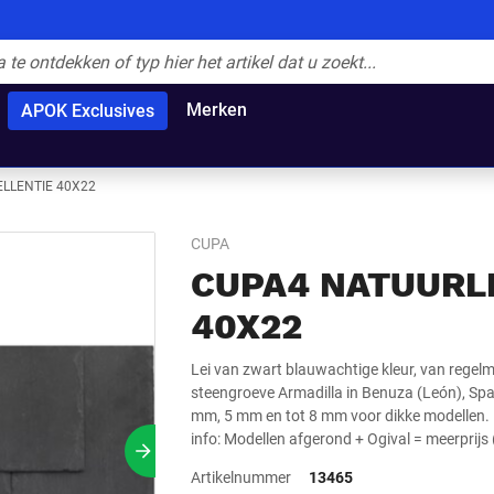
Merken
APOK Exclusives
ELLENTIE 40X22
CUPA
CUPA4 NATUURLE
40X22
Lei van zwart blauwachtige kleur, van regelm
steengroeve Armadilla in Benuza (León), Spa
mm, 5 mm en tot 8 mm voor dikke modellen. D
info: Modellen afgerond + Ogival = meerprijs
Volgende slide
Artikelnummer
13465