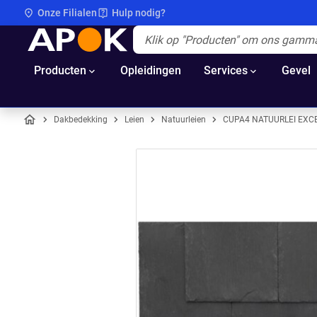
Onze Filialen
Hulp nodig?
APOK
Apok.Header.Search.Label
(Optioneel)
Producten
Opleidingen
Services
Gevel
Dakbedekking
Leien
Natuurleien
CUPA4 NATUURLEI EXC
Home