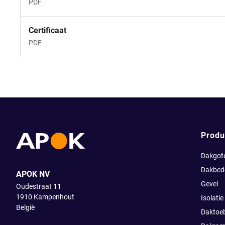
PDF
Certificaat
PDF
Produ
Dakgot
Dakbed
APOK NV
Gevel
Oudestraat 11
1910
Kampenhout
Isolatie
België
Daktoe