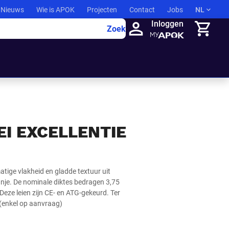
Nieuws
Wie is APOK
Projecten
Contact
Jobs
NL
Inloggen
Zoek
Winkelma
I EXCELLENTIE
atige vlakheid en gladde textuur uit
nje. De nominale diktes bedragen 3,75
eze leien zijn CE- en ATG-gekeurd. Ter
 (enkel op aanvraag)