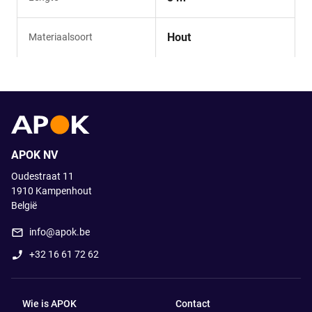
Hout
Materiaalsoort
APOK NV
Oudestraat 11
1910
Kampenhout
België
info@apok.be
+32 16 61 72 62
Wie is APOK
Contact