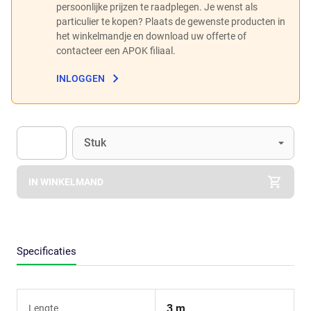
persoonlijke prijzen te raadplegen. Je wenst als
particulier te kopen? Plaats de gewenste producten in
het winkelmandje en download uw offerte of
contacteer een APOK filiaal.
INLOGGEN
Eenheid
(Optioneel)
Stuk
Apok.Product.Detail.AddToCart.Quantity
(Optioneel)
IN WINKELMAND
Specificaties
3 m
Lengte