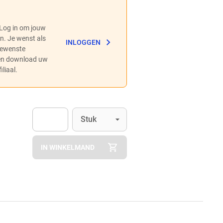
 Log in om jouw
en. Je wenst als
INLOGGEN
 gewenste
 en download uw
liaal.
Eenheid
(Optioneel)
Stuk
Apok.Product.Detail.AddToCart.Quantity
(Optioneel)
IN WINKELMAND