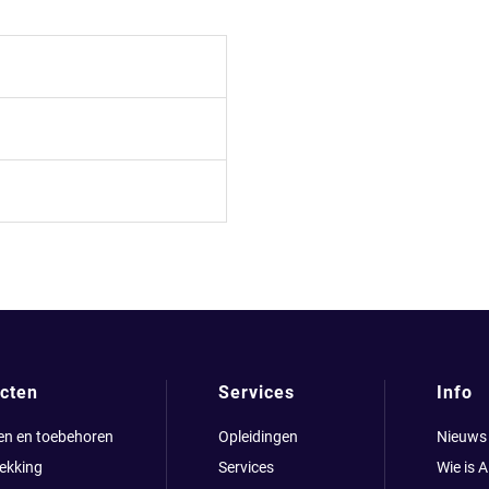
cten
Services
Info
en en toebehoren
Opleidingen
Nieuws
ekking
Services
Wie is 