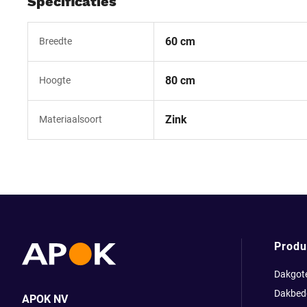
Specificaties
60 cm
Breedte
80 cm
Hoogte
Zink
Materiaalsoort
Produ
Dakgot
Dakbed
APOK NV