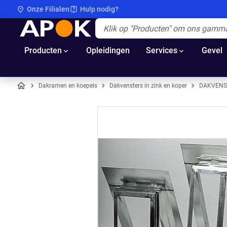
Onze Filialen
Hulp nodig?
APOK
Apok.Header.Search.Label
(Optioneel)
Producten
Opleidingen
Services
Gevel
Dakramen en koepels
Dakvensters in zink en koper
DAKVENST
Home