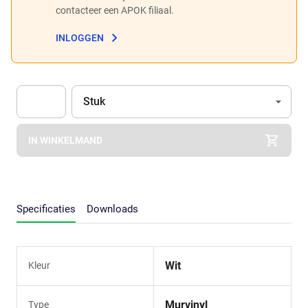
contacteer een APOK filiaal.
INLOGGEN
Eenheid
(Optioneel)
Stuk
Apok.Product.Detail.AddToCart.Quantity
(Optioneel)
IN WINKELMAND
Specificaties
Downloads
Wit
Kleur
Murvinyl
Type