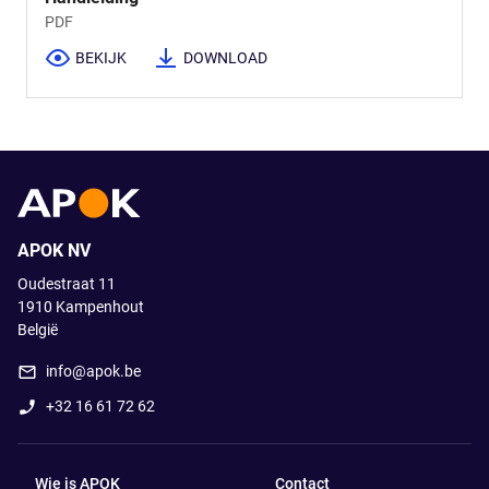
PDF
BEKIJK
DOWNLOAD
APOK NV
Oudestraat 11
1910
Kampenhout
België
info@apok.be
+32 16 61 72 62
Wie is APOK
Contact