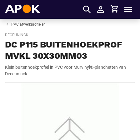
Winkelmandje
APOK
Men
Inloggen
PVC afwerkprofielen
DECEUNINCK
DC P115 BUITENHOEKPROF
MVKL 30X30MM03
Klein buitenhoekprofiel in PVC voor Murvinyl®-planchetten van
Deceuninck.