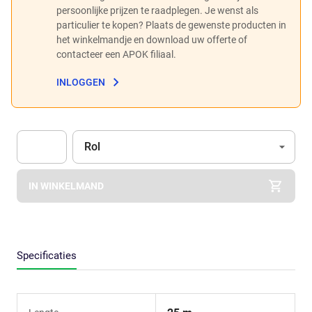
persoonlijke prijzen te raadplegen. Je wenst als
particulier te kopen? Plaats de gewenste producten in
het winkelmandje en download uw offerte of
contacteer een APOK filiaal.
INLOGGEN
Eenheid
(Optioneel)
Rol
Apok.Product.Detail.AddToCart.Quantity
(Optioneel)
IN WINKELMAND
Specificaties