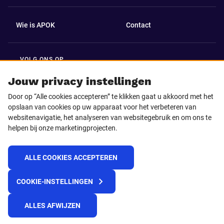
Wie is APOK
Contact
VOLG ONS OP
Facebook
LinkedIn
Jouw privacy instellingen
Door op “Alle cookies accepteren” te klikken gaat u akkoord met het
Instagram
TikTok
opslaan van cookies op uw apparaat voor het verbeteren van
websitenavigatie, het analyseren van websitegebruik en om ons te
helpen bij onze marketingprojecten.
Youtube
ALLE COOKIES ACCEPTEREN
© 2025 APOK
COOKIE-INSTELLINGEN
Levervoorwaarden
Cookies
Privacyverklaring
Algemene voorwaarden
Klokkenluidersmelding
ALLES AFWIJZEN
REACH verordening