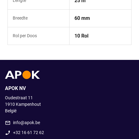
25 m
Lengte
60 mm
Breedte
10 Rol
Rol per Doos
APOK NV
Oudestraat 11
1910
Kampenhout
België
info@apok.be
+32 16 61 72 62