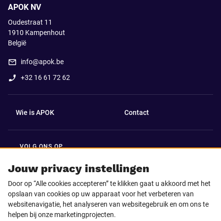
APOK NV
Oudestraat 11
1910
Kampenhout
België
info@apok.be
+32 16 61 72 62
Wie is APOK
Contact
VOLG ONS OP
Facebook
LinkedIn
Jouw privacy instellingen
Door op “Alle cookies accepteren” te klikken gaat u akkoord met het
Instagram
TikTok
opslaan van cookies op uw apparaat voor het verbeteren van
websitenavigatie, het analyseren van websitegebruik en om ons te
helpen bij onze marketingprojecten.