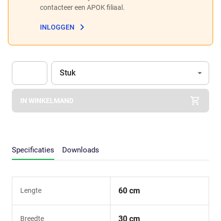
contacteer een APOK filiaal.
INLOGGEN
Eenheid
(Optioneel)
Stuk
Apok.Product.Detail.AddToCart.Quantity
(Optioneel)
IN WINKELMAND
Specificaties
Downloads
60 cm
Lengte
30 cm
Breedte