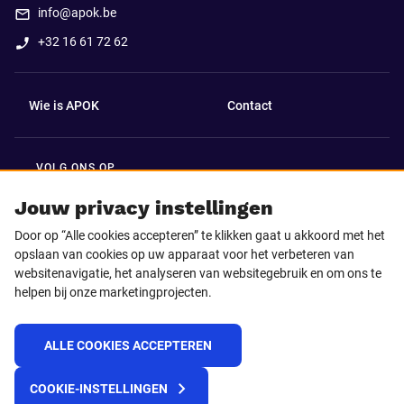
info@apok.be
+32 16 61 72 62
Wie is APOK
Contact
VOLG ONS OP
Facebook
LinkedIn
Jouw privacy instellingen
Door op “Alle cookies accepteren” te klikken gaat u akkoord met het
Instagram
TikTok
opslaan van cookies op uw apparaat voor het verbeteren van
websitenavigatie, het analyseren van websitegebruik en om ons te
helpen bij onze marketingprojecten.
Youtube
ALLE COOKIES ACCEPTEREN
© 2025 APOK
COOKIE-INSTELLINGEN
Levervoorwaarden
Cookies
Privacyverklaring