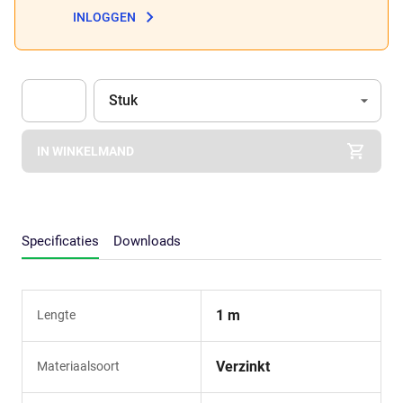
INLOGGEN
Eenheid
(Optioneel)
Stuk
Apok.Product.Detail.AddToCart.Quantity
(Optioneel)
IN WINKELMAND
Specificaties
Downloads
1 m
Lengte
Verzinkt
Materiaalsoort