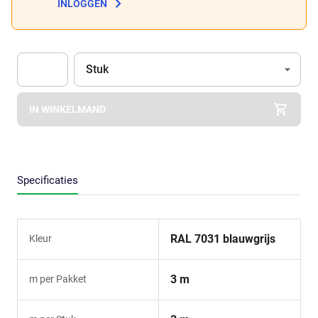
INLOGGEN
Eenheid
(Optioneel)
Stuk
Apok.Product.Detail.AddToCart.Quantity
(Optioneel)
IN WINKELMAND
Specificaties
RAL 7031 blauwgrijs
Kleur
3 m
m per Pakket