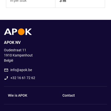
3 m
m per Stuk
APOK NV
Oudestraat 11
1910
Kampenhout
België
info@apok.be
+32 16 61 72 62
Wie is APOK
Contact