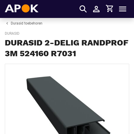
Winkelmandje
APOK
Men
Inloggen
Durasid toebehoren
DURASID
DURASID 2-DELIG RANDPROF
3M 524160 R7031