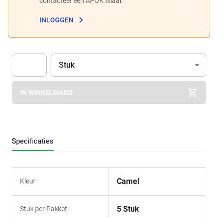
contacteer een APOK filiaal.
INLOGGEN
Eenheid
(Optioneel)
Stuk
Apok.Product.Detail.AddToCart.Quantity
(Optioneel)
IN WINKELMAND
Specificaties
Camel
Kleur
5 Stuk
Stuk per Pakket