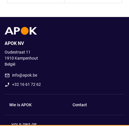
APOK NV
Oudestraat 11
1910
Kampenhout
België
info@apok.be
+32 16 61 72 62
Wie is APOK
Contact
VOLG ONS OP