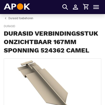
Winkelmandje
APOK
Men
Inloggen
Durasid toebehoren
DURASID
DURASID VERBINDINGSSTUK
ONZICHTBAAR 167MM
SPONNING 524362 CAMEL