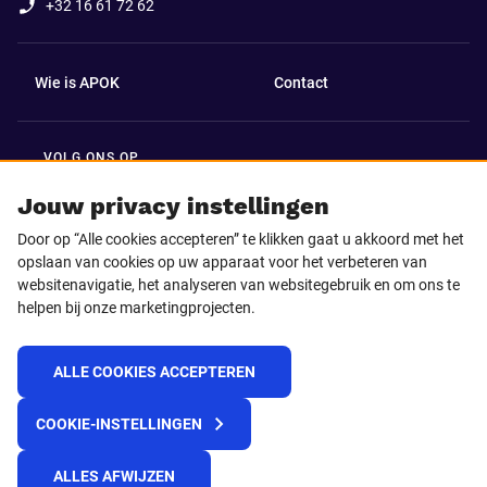
+32 16 61 72 62
Wie is APOK
Contact
VOLG ONS OP
Facebook
LinkedIn
Jouw privacy instellingen
Door op “Alle cookies accepteren” te klikken gaat u akkoord met het
Instagram
TikTok
opslaan van cookies op uw apparaat voor het verbeteren van
websitenavigatie, het analyseren van websitegebruik en om ons te
helpen bij onze marketingprojecten.
Youtube
ALLE COOKIES ACCEPTEREN
© 2025 APOK
COOKIE-INSTELLINGEN
Levervoorwaarden
Cookies
Privacyverklaring
Algemene voorwaarden
Klokkenluidersmelding
ALLES AFWIJZEN