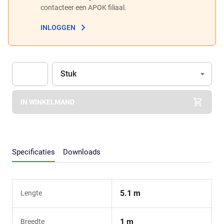
contacteer een APOK filiaal.
INLOGGEN
Eenheid
(Optioneel)
Stuk
Apok.Product.Detail.AddToCart.Quantity
(Optioneel)
IN WINKELMAND
Specificaties
Downloads
5.1 m
Lengte
1 m
Breedte