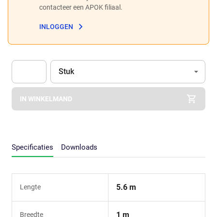
contacteer een APOK filiaal.
INLOGGEN
Eenheid
(Optioneel)
Stuk
Apok.Product.Detail.AddToCart.Quantity
(Optioneel)
IN WINKELMAND
Specificaties
Downloads
5.6 m
Lengte
1 m
Breedte