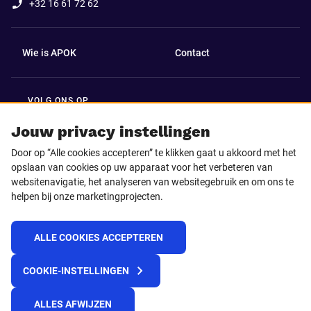
+32 16 61 72 62
Wie is APOK
Contact
VOLG ONS OP
Facebook
LinkedIn
Jouw privacy instellingen
Door op “Alle cookies accepteren” te klikken gaat u akkoord met het
Instagram
TikTok
opslaan van cookies op uw apparaat voor het verbeteren van
websitenavigatie, het analyseren van websitegebruik en om ons te
helpen bij onze marketingprojecten.
Youtube
ALLE COOKIES ACCEPTEREN
© 2025 APOK
COOKIE-INSTELLINGEN
Levervoorwaarden
Cookies
Privacyverklaring
Algemene voorwaarden
Klokkenluidersmelding
ALLES AFWIJZEN