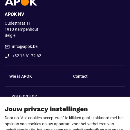
APOK NV
Oudestraat 11
1910
Kampenhout
België
info@apok.be
+32 16 61 72 62
Wie is APOK
Contact
VOLG ONS OP
Facebook
LinkedIn
Jouw privacy instellingen
Door op “Alle cookies accepteren” te klikken gaat u akkoord met het
Instagram
TikTok
opslaan van cookies op uw apparaat voor het verbeteren van