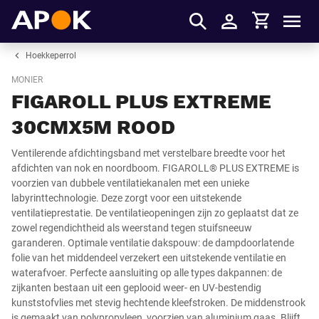
Winkelmandje
APOK
Men
Inloggen
Hoekkeperrol
MONIER
FIGAROLL PLUS EXTREME
30CMX5M ROOD
Ventilerende afdichtingsband met verstelbare breedte voor het
afdichten van nok en noordboom. FIGAROLL® PLUS EXTREME is
voorzien van dubbele ventilatiekanalen met een unieke
labyrinttechnologie. Deze zorgt voor een uitstekende
ventilatieprestatie. De ventilatieopeningen zijn zo geplaatst dat ze
zowel regendichtheid als weerstand tegen stuifsneeuw
garanderen. Optimale ventilatie dakspouw: de dampdoorlatende
folie van het middendeel verzekert een uitstekende ventilatie en
waterafvoer. Perfecte aansluiting op alle types dakpannen: de
zijkanten bestaan uit een geplooid weer- en UV-bestendig
kunststofvlies met stevig hechtende kleefstroken. De middenstrook
is gemaakt van polypropyleen, voorzien van aluminium gaas. Blijft