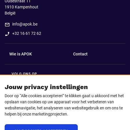
Oudestraat 11
1910
Kampenhout
België
info@apok.be
+32 16 61 72 62
Wie is APOK
Contact
VOLG ONS OP
Facebook
LinkedIn
Jouw privacy instellingen
Door op “Alle cookies accepteren” te klikken gaat u akkoord met het
Instagram
TikTok
opslaan van cookies op uw apparaat voor het verbeteren van
websitenavigatie, het analyseren van websitegebruik en om ons te
helpen bij onze marketingprojecten.
Youtube