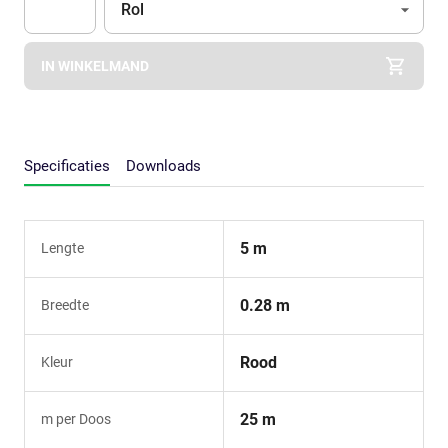
Rol
Apok.Product.Detail.AddToCart.Quantity
(Optioneel)
IN WINKELMAND
Specificaties
Downloads
5 m
Lengte
0.28 m
Breedte
Rood
Kleur
25 m
m per Doos